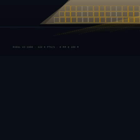
RIEGL VZ-1000 · 122 K PTS/S · 8 MM @ 100 M