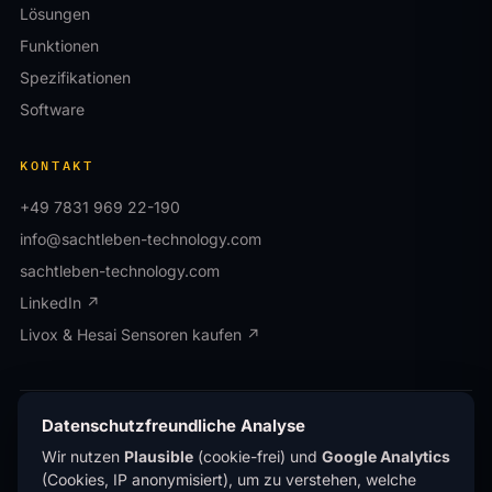
Lösungen
Funktionen
Spezifikationen
Software
KONTAKT
+49 7831 969 22-190
info@sachtleben-technology.com
sachtleben-technology.com
LinkedIn ↗
Livox & Hesai Sensoren kaufen ↗
Datenschutzfreundliche Analyse
© Sachtleben Technology GmbH · Alle Rechte
vorbehalten.
Wir nutzen
Plausible
(cookie-frei) und
Google Analytics
Datenschutz
Impressum
(Cookies, IP anonymisiert), um zu verstehen, welche
®
OWL EYE
ist eine eingetragene Marke der