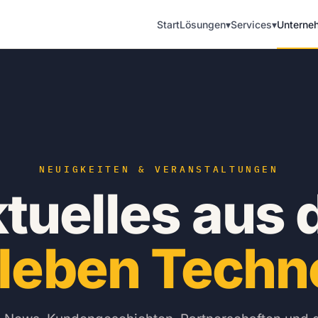
Start
Lösungen
▾
Services
▾
Unterne
NEUIGKEITEN & VERANSTALTUNGEN
tuelles aus 
leben Techn