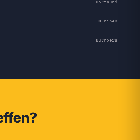
Dortmund
München
Nürnberg
effen?