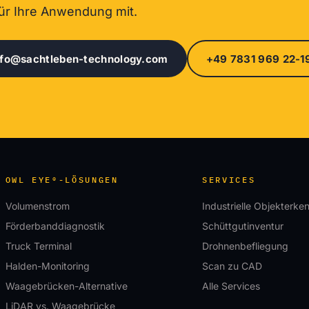
ür Ihre Anwendung mit.
nfo@sachtleben-technology.com
+49 7831 969 22-1
OWL EYE®-LÖSUNGEN
SERVICES
Volumenstrom
Industrielle Objekterk
Förderbanddiagnostik
Schüttgutinventur
Truck Terminal
Drohnenbefliegung
Halden-Monitoring
Scan zu CAD
Waagebrücken-Alternative
Alle Services
LiDAR vs. Waagebrücke