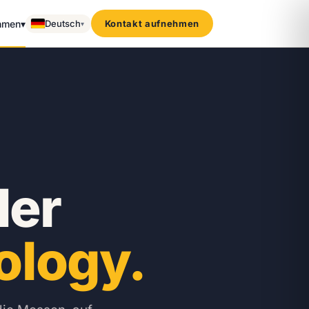
hmen
▾
Deutsch
Kontakt aufnehmen
▾
der
ology.