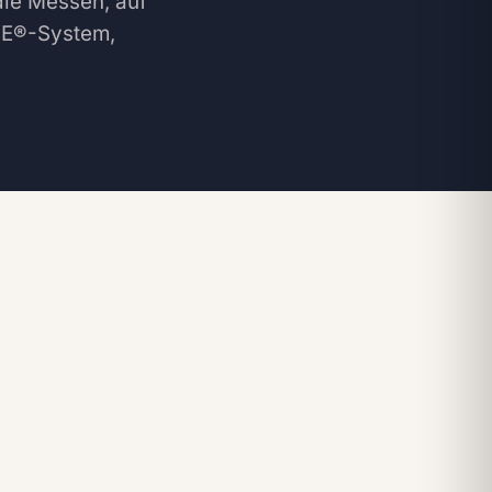
ie Messen, auf
YE®-System,