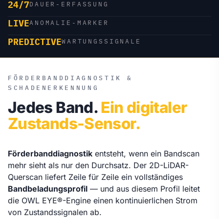
24/7
DAUER-ERFASSUNG
LIVE
ANOMALIE-MARKER
PREDICTIVE
WARTUNGSSIGNALE
FÖRDERBANDDIAGNOSTIK &
SCHADENERKENNUNG
Jedes Band.
Ein digitaler
Zustands-Sensor.
Förderbanddiagnostik
entsteht, wenn ein Bandscan
mehr sieht als nur den Durchsatz. Der 2D-LiDAR-
Querscan liefert Zeile für Zeile ein vollständiges
Bandbeladungsprofil
— und aus diesem Profil leitet
die OWL EYE®-Engine einen kontinuierlichen Strom
von Zustandssignalen ab.