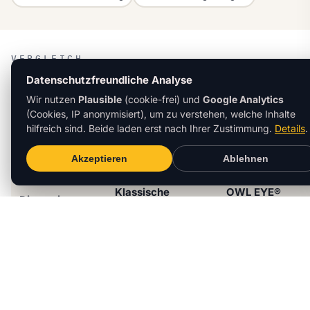
VERGLEICH
LiDAR-Diagnostik vs
Datenschutzfreundliche Analyse
Wir nutzen
Plausible
(cookie-frei) und
Google Analytics
klassische Band-
(Cookies, IP anonymisiert), um zu verstehen, welche Inhalte
Zustandsüberwachung.
hilfreich sind. Beide laden erst nach Ihrer Zustimmung.
Details
.
Akzeptieren
Ablehnen
Klassische
OWL EYE®
Dimension
Bandüberwachung
Förderbanddiagn
manuelle
Schieflast
Live-Anomalie-E
Begehung
Bandverlauf-
entdeckt nach
erkannt am Profil
Abweichung
Tragrollenschaden