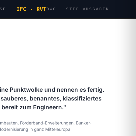
IFC · RVT
SE
DWG · STEP AUSGABEN
eine Punktwolke und nennen es fertig.
n sauberes, benanntes, klassifiziertes
bereit zum Engineern."
umbauten, Förderband-Erweiterungen, Bunker-
ernisierung in ganz Mitteleuropa.