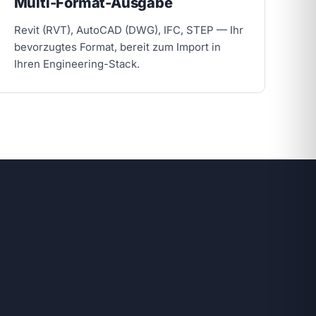
Multi-Format-Ausgabe
Revit (RVT), AutoCAD (DWG), IFC, STEP — Ihr
bevorzugtes Format, bereit zum Import in
Ihren Engineering-Stack.
.