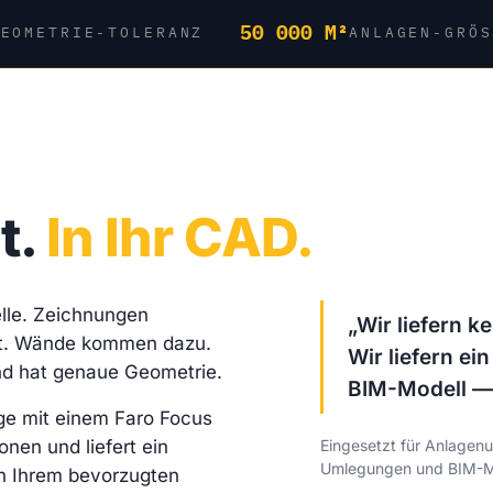
50 000 M²
GEOMETRIE-TOLERANZ
ANLAGEN-GRÖS
t.
In Ihr CAD.
lle. Zeichnungen
„Wir liefern k
gt. Wände kommen dazu.
Wir liefern ei
d hat genaue Geometrie.
BIM-Modell — 
ge mit einem Faro Focus
onen und liefert ein
Eingesetzt für Anlagen
Umlegungen und BIM-Mod
n Ihrem bevorzugten