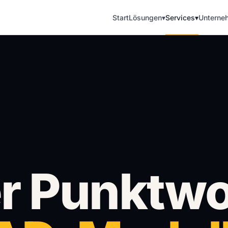
Start
Lösungen
▾
Services
▾
Unterne
r Punktwo