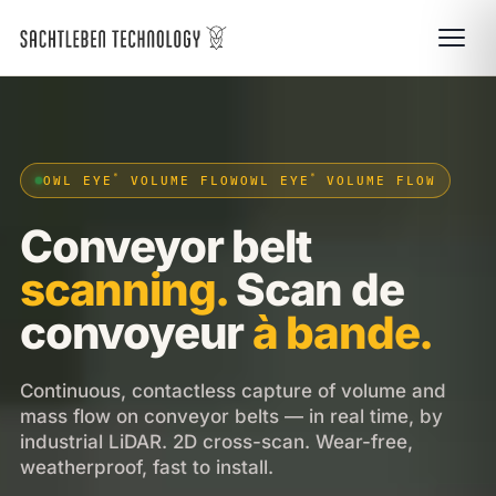
®
®
OWL EYE
VOLUME FLOW
OWL EYE
VOLUME FLOW
Conveyor belt
scanning.
Scan de
convoyeur
à bande.
Continuous, contactless capture of volume and
mass flow on conveyor belts — in real time, by
industrial LiDAR. 2D cross-scan. Wear-free,
weatherproof, fast to install.