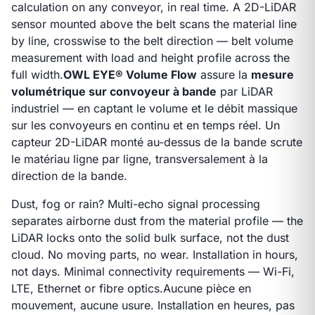
calculation on any conveyor, in real time. A 2D-LiDAR
sensor mounted above the belt scans the material line
by line, crosswise to the belt direction — belt volume
measurement with load and height profile across the
full width.
OWL EYE® Volume Flow
assure la
mesure
volumétrique sur convoyeur à bande
par LiDAR
industriel — en captant le volume et le débit massique
sur les convoyeurs en continu et en temps réel. Un
capteur 2D-LiDAR monté au-dessus de la bande scrute
le matériau ligne par ligne, transversalement à la
direction de la bande.
Dust, fog or rain? Multi-echo signal processing
separates airborne dust from the material profile — the
LiDAR locks onto the solid bulk surface, not the dust
cloud. No moving parts, no wear. Installation in hours,
not days. Minimal connectivity requirements — Wi-Fi,
LTE, Ethernet or fibre optics.
Aucune pièce en
mouvement, aucune usure. Installation en heures, pas