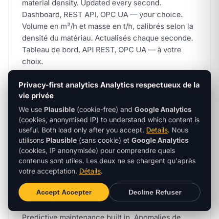
material density. Updated every second.
Dashboard, REST API, OPC UA — your choice.
Volume en m³/h et masse en t/h, calibrés selon la
densité du matériau. Actualisés chaque seconde.
Tableau de bord, API REST, OPC UA — à votre
choix.
Privacy-first analytics
Analytics respectueux de la
vie privée
We use
Plausible
(cookie-free) and
Google Analytics
(cookies, anonymised IP) to understand which content is
useful. Both load only after you accept.
Details
.
Nous
utilisons
Plausible
(sans cookie) et
Google Analytics
Belt-condition
(cookies, IP anonymisée) pour comprendre quels
contenus sont utiles. Les deux ne se chargent qu'après
monitoring
Surveillance de l'état de
votre acceptation.
Détails
.
la bande
Accept
Accepter
Decline
Refuser
Profile-height anomalies, off-centre loading and
belt-edge spillage flagged automatically.
Predictive maintenance built in.
Anomalies de