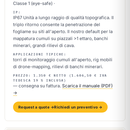
Classe 1 (eye-safe) ·
IP:
IP67 Unità a lungo raggio di qualità topografica. Il
triplo ritorno consente la penetrazione del
fogliame su siti all'aperto. Il nostro default per la
mappatura cumuli su piazzali >1 ettaro, banchi
minerari, grandi rilievi di cava.
APPLICAZIONI TIPICHE:
torri di monitoraggio cumuli all'aperto, rig mobili
di drone-mapping, rilievi di banchi minerari.
PREZZO: 1.350 € NETTO (1.606,50 € IVA
TEDESCA 19 % INCLUSA)
— consegna su fattura.
Scarica il manuale (PDF)
→
Request a quote →
Richiedi un preventivo →