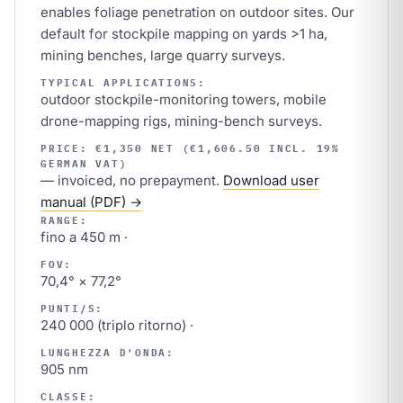
enables foliage penetration on outdoor sites. Our
default for stockpile mapping on yards >1 ha,
mining benches, large quarry surveys.
TYPICAL APPLICATIONS:
outdoor stockpile-monitoring towers, mobile
drone-mapping rigs, mining-bench surveys.
PRICE: €1,350 NET (€1,606.50 INCL. 19%
GERMAN VAT)
— invoiced, no prepayment.
Download user
manual (PDF) →
RANGE:
fino a 450 m ·
FOV:
70,4° × 77,2°
PUNTI/S:
240 000 (triplo ritorno) ·
LUNGHEZZA D'ONDA:
905 nm
CLASSE: