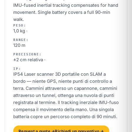
IMU-fused inertial tracking compensates for hand
movement. Single battery covers a full 90-min
walk.
PESO:
1,0 kg ·
RANGE:
120 m
PRECISIONE:
±2 cm relativa ·
IP:
IP54 Laser scanner 3D portatile con SLAM a
bordo — niente GPS, niente punti di controllo a
terra. Cammini attraverso un capannone, cammini
attraverso un tunnel, ottenga una nuvola di punti
registrata al termine. Il tracking inerziale IMU-fuso
compensa il movimento della mano. Una singola
batteria copre un percorso completo di 90 minuti.
Request a quote →
Richiedi un preventivo →