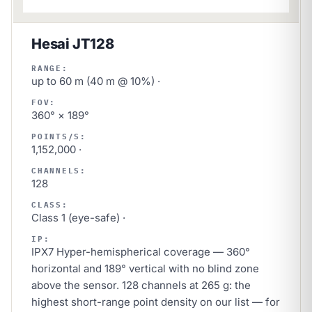
Hesai JT128
RANGE:
up to 60 m (40 m @ 10%) ·
FOV:
360° × 189°
POINTS/S:
1,152,000 ·
CHANNELS:
128
CLASS:
Class 1 (eye-safe) ·
IP:
IPX7 Hyper-hemispherical coverage — 360°
horizontal and 189° vertical with no blind zone
above the sensor. 128 channels at 265 g: the
highest short-range point density on our list — for