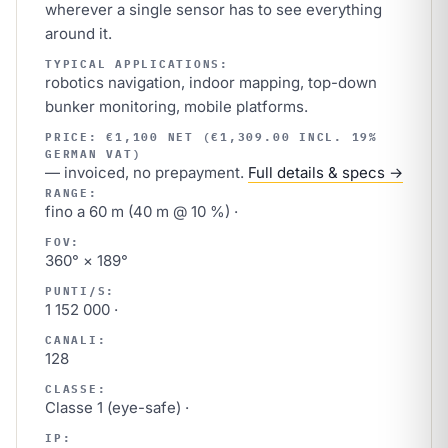
wherever a single sensor has to see everything
around it.
TYPICAL APPLICATIONS:
robotics navigation, indoor mapping, top-down
bunker monitoring, mobile platforms.
PRICE: €1,100 NET (€1,309.00 INCL. 19%
GERMAN VAT)
— invoiced, no prepayment.
Full details & specs →
RANGE:
fino a 60 m (40 m @ 10 %) ·
FOV:
360° × 189°
PUNTI/S:
1 152 000 ·
CANALI:
128
CLASSE:
Classe 1 (eye-safe) ·
IP: