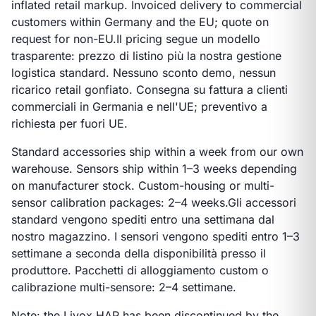
inflated retail markup. Invoiced delivery to commercial
customers within Germany and the EU; quote on
request for non-EU.
Il pricing segue un modello
trasparente: prezzo di listino più la nostra gestione
logistica standard. Nessuno sconto demo, nessun
ricarico retail gonfiato. Consegna su fattura a clienti
commerciali in Germania e nell'UE; preventivo a
richiesta per fuori UE.
Standard accessories ship within a week from our own
warehouse. Sensors ship within 1–3 weeks depending
on manufacturer stock. Custom-housing or multi-
sensor calibration packages: 2–4 weeks.
Gli accessori
standard vengono spediti entro una settimana dal
nostro magazzino. I sensori vengono spediti entro 1–3
settimane a seconda della disponibilità presso il
produttore. Pacchetti di alloggiamento custom o
calibrazione multi-sensore: 2–4 settimane.
Note: the Livox HAP has been discontinued by the