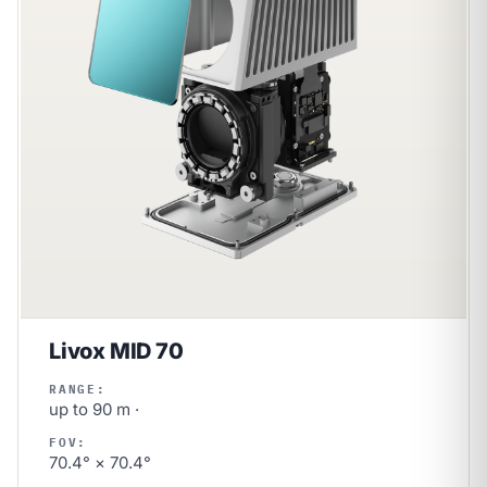
Livox MID 70
RANGE:
up to 90 m ·
FOV:
70.4° × 70.4°