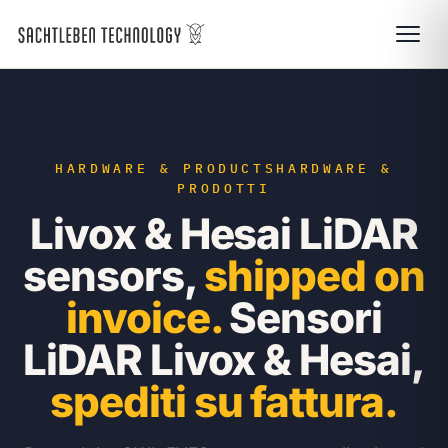
HARDWARE & PRODUCTS
HARDWARE &
PRODOTTI
Livox & Hesai LiDAR
sensors,
shipped on
invoice.
Sensori
LiDAR Livox & Hesai,
spediti su fattura.