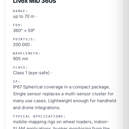
Livox MID 360S
RANGE:
up to 70 m ·
FOV:
360° × 59°
POINTS/S:
200 000 ·
WAVELENGTH:
905 nm
CLASS:
Class 1 (eye-safe) ·
IP:
IP67 Spherical coverage in a compact package.
Single sensor replaces a multi-sensor cluster for
many use cases. Lightweight enough for handheld
and drone integrations.
TYPICAL APPLICATIONS:
mobile-mapping rigs on wheel loaders, indoor-
SLAM applications, bunker monitoring from the