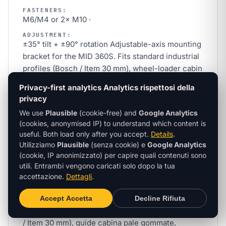
FASTENERS:
M6/M4 or 2× M10 ·
ADJUSTMENT:
±35° tilt + ±90° rotation Adjustable-axis mounting
bracket for the MID 360S. Fits standard industrial
profiles (Bosch / Item 30 mm), wheel-loader cabin
rails, drone mounts. Comes with vibration-
Privacy-first analytics
Analytics rispettosi della
damping inserts.
privacy
MATERIALE:
alluminio anodizzato ·
We use
Plausible
(cookie-free) and
Google Analytics
(cookies, anonymised IP) to understand which content is
PESO:
useful. Both load only after you accept.
Details
.
220 g
Utilizziamo
Plausible
(senza cookie) e
Google Analytics
FISSAGGI:
(cookie, IP anonimizzato) per capire quali contenuti sono
M6/M4 oppure 2× M10 ·
utili. Entrambi vengono caricati solo dopo la tua
accettazione.
Dettagli
.
REGOLAZIONE:
±35° inclinazione + ±90° rotazione Staffa di
montaggio ad asse regolabile per il MID 360S.
Accept
Accetta
Decline
Rifiuta
Compatibile con profili industriali standard (Bosch
/ Item 30 mm), guide cabina pale gommate,