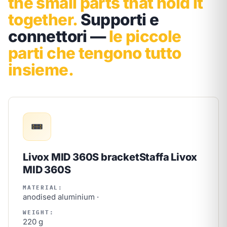
the small parts that hold it
together.
Supporti e
connettori —
le piccole
parti che tengono tutto
insieme.
Livox MID 360S bracket
Staffa Livox
MID 360S
MATERIAL:
anodised aluminium ·
WEIGHT:
220 g