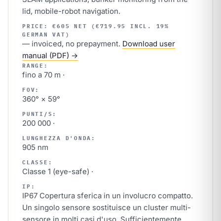
lid, mobile-robot navigation.
PRICE: €605 NET (€719.95 INCL. 19%
GERMAN VAT)
— invoiced, no prepayment.
Download user
manual (PDF) →
RANGE:
fino a 70 m ·
FOV:
360° × 59°
PUNTI/S:
200 000 ·
LUNGHEZZA D'ONDA:
905 nm
CLASSE:
Classe 1 (eye-safe) ·
IP:
IP67 Copertura sferica in un involucro compatto.
Un singolo sensore sostituisce un cluster multi-
sensore in molti casi d'uso. Sufficientemente