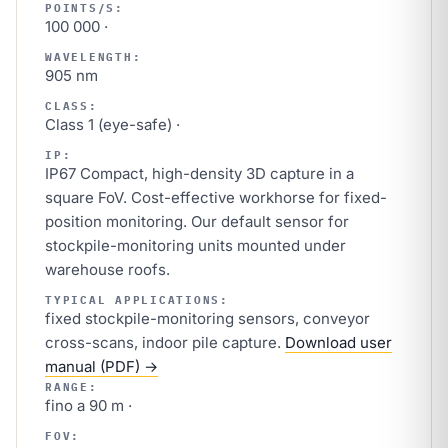
POINTS/S:
100 000 ·
WAVELENGTH:
905 nm
CLASS:
Class 1 (eye-safe) ·
IP:
IP67 Compact, high-density 3D capture in a
square FoV. Cost-effective workhorse for fixed-
position monitoring. Our default sensor for
stockpile-monitoring units mounted under
warehouse roofs.
TYPICAL APPLICATIONS:
fixed stockpile-monitoring sensors, conveyor
cross-scans, indoor pile capture.
Download user
manual (PDF) →
RANGE:
fino a 90 m ·
FOV: