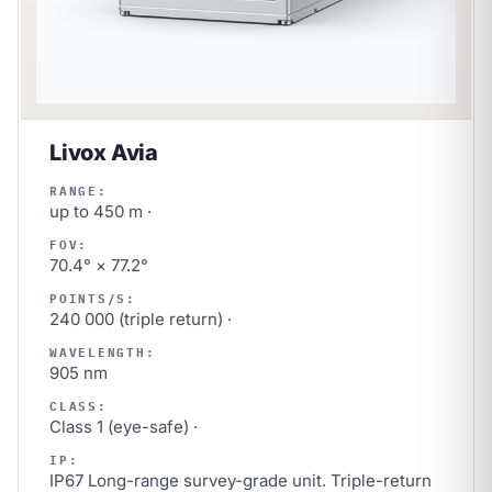
Livox Avia
RANGE:
up to 450 m ·
FOV:
70.4° × 77.2°
POINTS/S:
240 000 (triple return) ·
WAVELENGTH:
905 nm
CLASS:
Class 1 (eye-safe) ·
IP:
IP67 Long-range survey-grade unit. Triple-return