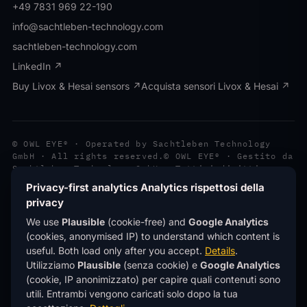
+49 7831 969 22-190
info@sachtleben-technology.com
sachtleben-technology.com
LinkedIn ↗
Buy Livox & Hesai sensors ↗
Acquista sensori Livox & Hesai ↗
© OWL EYE® · Operated by Sachtleben Technology
GmbH · All rights reserved.
© OWL EYE® · Gestito da
Sachtleben Technology GmbH · Tutti i diritti
riservati.
Privacy-first analytics
Analytics rispettosi della
Privacy
Privacy
Imprint
Note legali
privacy
®
OWL EYE
is a registered trademark of Sachtleben
®
We use
Plausible
(cookie-free) and
Google Analytics
Technology GmbH.
OWL EYE
è un marchio registrato
di Sachtleben Technology GmbH.
(cookies, anonymised IP) to understand which content is
useful. Both load only after you accept.
Details
.
This site uses
privacy-first analytics
(Plausible)
Utilizziamo
Plausible
(senza cookie) e
Google Analytics
— no cookies, no personal data, no tracking across
sites.
Learn more
.
(cookie, IP anonimizzato) per capire quali contenuti sono
Questo sito utilizza
analytics rispettosi della
utili. Entrambi vengono caricati solo dopo la tua
privacy
(Plausible) — niente cookie, niente dati