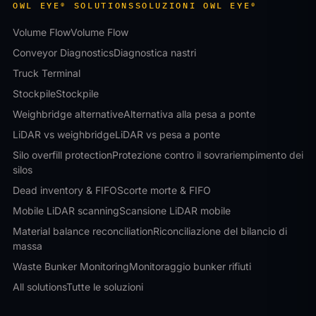
OWL EYE® SOLUTIONS
SOLUZIONI OWL EYE®
Volume Flow
Volume Flow
Conveyor Diagnostics
Diagnostica nastri
Truck Terminal
Stockpile
Stockpile
Weighbridge alternative
Alternativa alla pesa a ponte
LiDAR vs weighbridge
LiDAR vs pesa a ponte
Silo overfill protection
Protezione contro il sovrariempimento dei
silos
Dead inventory & FIFO
Scorte morte & FIFO
Mobile LiDAR scanning
Scansione LiDAR mobile
Material balance reconciliation
Riconciliazione del bilancio di
massa
Waste Bunker Monitoring
Monitoraggio bunker rifiuti
All solutions
Tutte le soluzioni