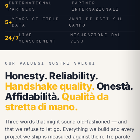
INTERNATIONAL
PARTNER
9
PARTNERS
INTERNAZIONALI
YEARS OF FIELD
ANNI DI DATI SUL
5+
DATA
CAMPO
LIVE
MISURAZIONE DAL
24/7
MEASUREMENT
VIVO
OUR VALUES
I NOSTRI VALORI
Honesty. Reliability.
Handshake quality.
Onestà.
Affidabilità.
Qualità da
stretta di mano.
Three words that might sound old-fashioned — and
that we refuse to let go. Everything we build and every
project we ship is measured against them.
Tre parole