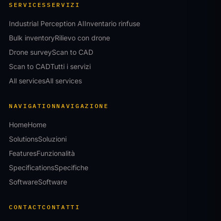
SERVICES
SERVIZI
Industrial Perception AI
Inventario rinfuse
Bulk inventory
Rilievo con drone
Drone survey
Scan to CAD
Scan to CAD
Tutti i servizi
All services
All services
NAVIGATION
NAVIGAZIONE
Home
Home
Solutions
Soluzioni
Features
Funzionalità
Specifications
Specifiche
Software
Software
CONTACT
CONTATTI