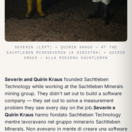
SEVERIN (LEFT) + QUIRIN KRAUS — AT THE
SACHTLEBEN MINE
SEVERIN (A SINISTRA) + QUIRIN
KRAUS — ALLA MINIERA SACHTLEBEN
Severin and Quirin Kraus
founded Sachtleben
Technology while working at the Sachtleben Minerals
mining group. They didn't set out to build a software
company — they set out to solve a measurement
problem they saw every day on the job.
Severin e
Quirin Kraus
hanno fondato Sachtleben Technology
mentre lavoravano nel gruppo minerario Sachtleben
Minerals. Non avevano in mente di creare una software