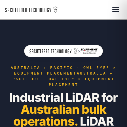
×
AUSTRALIA + PACIFIC · OWL EYE® ×
EQUIPMENT PLACEMENT
AUSTRALIA +
PACIFICO · OWL EYE® × EQUIPMENT
PLACEMENT
Industrial LiDAR for
Australian bulk
operations.
LiDAR