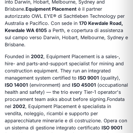
into Darwin, Hobart, Melbourne, Sydney and
Brisbane.
Equipment Placement
è il partner
autorizzato OWL EYE® di Sachtleben Technology per
Australia e Pacifico. Con sede in
170 Kewdale Road,
Kewdale WA 6105
a Perth, e copertura di assistenza
sul campo verso Darwin, Hobart, Melbourne, Sydney e
Brisbane.
Founded in
2002
, Equipment Placement is a sales-,
hire- and parts-and-support specialist for mining and
construction equipment. They run an integrated
management system certified to
ISO 9001
(quality),
ISO 14001
(environment) and
ISO 45001
(occupational
health and safety) — the trio every Tier-1 operator's
procurement team asks about before signing.
Fondata
nel
2002
, Equipment Placement è specialista in
vendita, noleggio, ricambi e supporto per
apparecchiature minerarie e di costruzione. Opera con
un sistema di gestione integrato certificato
ISO 9001