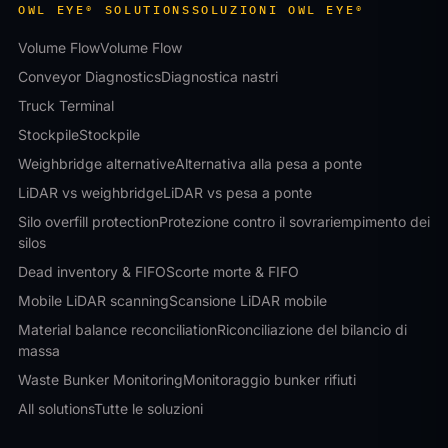
OWL EYE® SOLUTIONS
SOLUZIONI OWL EYE®
Volume Flow
Volume Flow
Conveyor Diagnostics
Diagnostica nastri
Truck Terminal
Stockpile
Stockpile
Weighbridge alternative
Alternativa alla pesa a ponte
LiDAR vs weighbridge
LiDAR vs pesa a ponte
Silo overfill protection
Protezione contro il sovrariempimento dei
silos
Dead inventory & FIFO
Scorte morte & FIFO
Mobile LiDAR scanning
Scansione LiDAR mobile
Material balance reconciliation
Riconciliazione del bilancio di
massa
Waste Bunker Monitoring
Monitoraggio bunker rifiuti
All solutions
Tutte le soluzioni