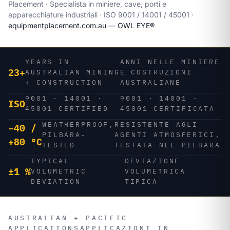
Placement · Specialista in miniere, cave, porti e
apparecchiature industriali · ISO 9001 / 14001 / 45001 ·
equipmentplacement.com.au — OWL EYE®
YEARS IN
ANNI NELLE MINIERE
23+
AUSTRALIAN MINING
E COSTRUZIONI
+ CONSTRUCTION
AUSTRALIANE
9001 · 14001 ·
9001 · 14001 ·
ISO
45001 CERTIFIED
45001 CERTIFICATA
WEATHERPROOF,
RESISTENTE AGLI
−40 /
PILBARA-
AGENTI ATMOSFERICI,
+80 °C
TESTED
TESTATA NEL PILBARA
TYPICAL
DEVIAZIONE
±1 %
VOLUMETRIC
VOLUMETRICA
DEVIATION
TIPICA
AUSTRALIAN + PACIFIC
APPLICATIONS
APPLICAZIONI IN