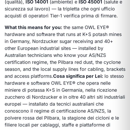
(qualità),
ISO 14001
(ambiente) e
ISO 45001
(salute e
sicurezza sul lavoro) — la tripletta che ogni ufficio
acquisti di operatori Tier-1 verifica prima di firmare.
What this means for you:
the same OWL EYE®
hardware and software that runs at K+S potash mines
in Germany, Nordzucker sugar receiving and 40+
other European industrial sites — installed by
Australian technicians who know your AS/NZS
certification regime, the Pilbara red dust, the cyclone
season, and the local supply lines for cabling, brackets
and access platforms.
Cosa significa per Lei:
lo stesso
hardware e software OWL EYE® che opera nelle
miniere di potassa K+S in Germania, nella ricezione
zucchero di Nordzucker e in oltre 40 altri siti industriali
europei — installato da tecnici australiani che
conoscono il regime di certificazione AS/NZS, la
polvere rossa del Pilbara, la stagione dei cicloni e le
filiere locali per cablaggi, staffe e piattaforme di