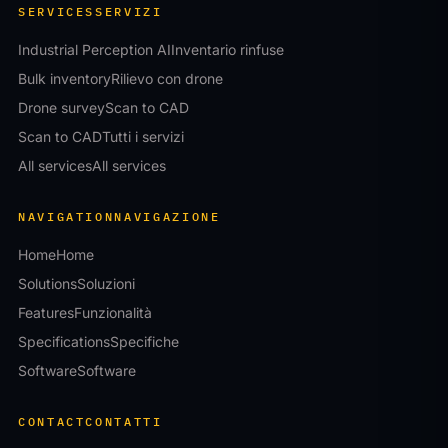
SERVICES
SERVIZI
Industrial Perception AI
Inventario rinfuse
Bulk inventory
Rilievo con drone
Drone survey
Scan to CAD
Scan to CAD
Tutti i servizi
All services
All services
NAVIGATION
NAVIGAZIONE
Home
Home
Solutions
Soluzioni
Features
Funzionalità
Specifications
Specifiche
Software
Software
CONTACT
CONTATTI