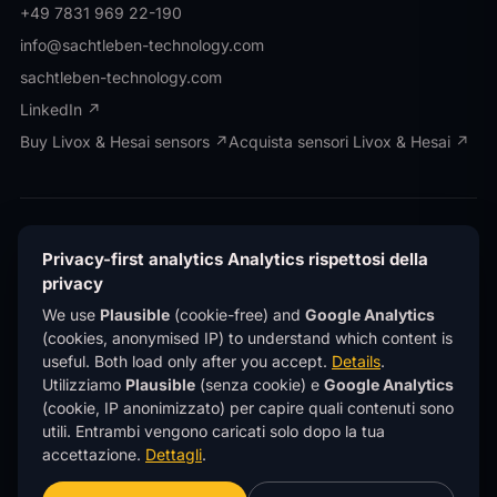
+49 7831 969 22-190
info@sachtleben-technology.com
sachtleben-technology.com
LinkedIn ↗
Buy Livox & Hesai sensors ↗
Acquista sensori Livox & Hesai ↗
© OWL EYE® · Operated by Sachtleben Technology
GmbH · All rights reserved.
© OWL EYE® · Gestito da
Privacy-first analytics
Analytics rispettosi della
Sachtleben Technology GmbH · Tutti i diritti
privacy
riservati.
We use
Plausible
(cookie-free) and
Google Analytics
Privacy
Privacy
Imprint
Note legali
®
(cookies, anonymised IP) to understand which content is
OWL EYE
is a registered trademark of Sachtleben
®
useful. Both load only after you accept.
Details
.
Technology GmbH.
OWL EYE
è un marchio registrato
di Sachtleben Technology GmbH.
Utilizziamo
Plausible
(senza cookie) e
Google Analytics
(cookie, IP anonimizzato) per capire quali contenuti sono
This site uses
privacy-first analytics
(Plausible)
utili. Entrambi vengono caricati solo dopo la tua
— no cookies, no personal data, no tracking across
sites.
Learn more
.
accettazione.
Dettagli
.
Questo sito utilizza
analytics rispettosi della
privacy
(Plausible) — niente cookie, niente dati