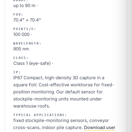
RANGE:
up to 90 m ·
FOV:
70.4° × 70.4°
POINTS/S:
100 000 ·
WAVELENGTH:
905 nm
CLASS:
Class 1 (eye-safe) ·
IP:
IP67 Compact, high-density 3D capture in a
square FoV. Cost-effective workhorse for fixed-
position monitoring. Our default sensor for
stockpile-monitoring units mounted under
warehouse roofs.
TYPICAL APPLICATIONS:
fixed stockpile-monitoring sensors, conveyor
cross-scans, indoor pile capture.
Download user