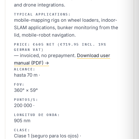
and drone integrations.
TYPICAL APPLICATIONS:
mobile-mapping rigs on wheel loaders, indoor-
SLAM applications, bunker monitoring from the
lid, mobile-robot navigation.
PRICE: €605 NET (€719.95 INCL. 19%
GERMAN VAT)
— invoiced, no prepayment.
Download user
manual (PDF) →
ALCANCE:
hasta 70 m ·
FOV:
360° × 59°
PUNTOS/S:
200 000 ·
LONGITUD DE ONDA:
905 nm
CLASE:
Clase 1 (seguro para los ojos) ·