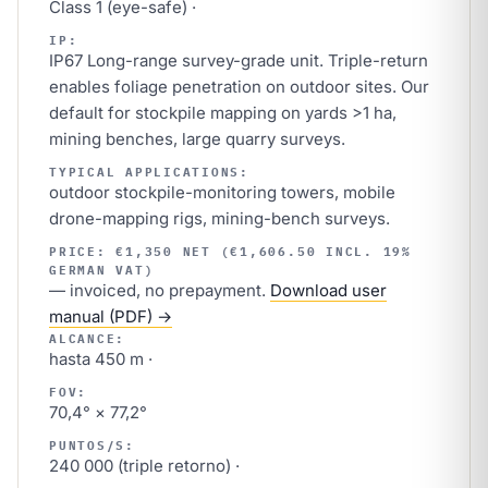
Class 1 (eye-safe) ·
IP:
IP67 Long-range survey-grade unit. Triple-return
enables foliage penetration on outdoor sites. Our
default for stockpile mapping on yards >1 ha,
mining benches, large quarry surveys.
TYPICAL APPLICATIONS:
outdoor stockpile-monitoring towers, mobile
drone-mapping rigs, mining-bench surveys.
PRICE: €1,350 NET (€1,606.50 INCL. 19%
GERMAN VAT)
— invoiced, no prepayment.
Download user
manual (PDF) →
ALCANCE:
hasta 450 m ·
FOV:
70,4° × 77,2°
PUNTOS/S:
240 000 (triple retorno) ·