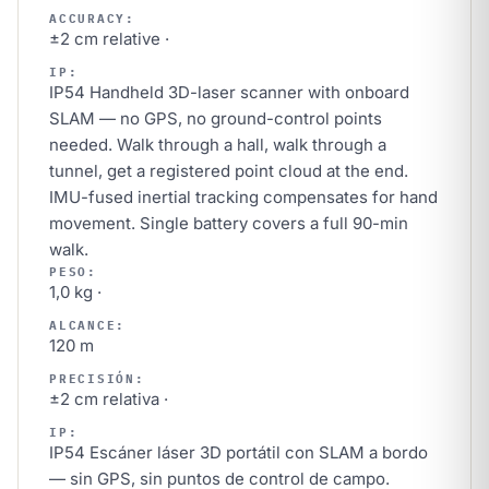
ACCURACY:
±2 cm relative ·
IP:
IP54 Handheld 3D-laser scanner with onboard
SLAM — no GPS, no ground-control points
needed. Walk through a hall, walk through a
tunnel, get a registered point cloud at the end.
IMU-fused inertial tracking compensates for hand
movement. Single battery covers a full 90-min
walk.
PESO:
1,0 kg ·
ALCANCE:
120 m
PRECISIÓN:
±2 cm relativa ·
IP:
IP54 Escáner láser 3D portátil con SLAM a bordo
— sin GPS, sin puntos de control de campo.