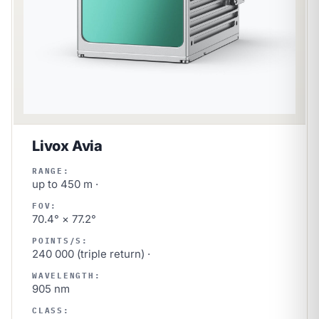
Livox Avia
RANGE:
up to 450 m ·
FOV:
70.4° × 77.2°
POINTS/S:
240 000 (triple return) ·
WAVELENGTH:
905 nm
CLASS: