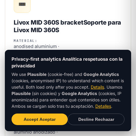
Livox MID 360S bracket
Soporte para
Livox MID 360S
MATERIAL:
anodised aluminium ·
WEIGHT:
Privacy-first analytics
Analítica respetuosa con la
220 g
privacidad
FASTENERS:
We use
Plausible
(cookie-free) and
Google Analytics
M6/M4 or 2× M10 ·
(cookies, anonymised IP) to understand which content is
ADJUSTMENT:
useful. Both load only after you accept.
Details
.
Usamos
±35° tilt + ±90° rotation Adjustable-axis mounting
Plausible
(sin cookies) y
Google Analytics
(cookies, IP
bracket for the MID 360S. Fits standard industrial
anonimizada) para entender qué contenidos son útiles.
profiles (Bosch / Item 30 mm), wheel-loader cabin
Ambos se cargan solo tras tu aceptación.
Detalles
.
rails, drone mounts. Comes with vibration-
Accept
Aceptar
Decline
Rechazar
damping inserts.
MATERIAL:
aluminio anodizado ·