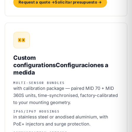
Request a quote →
Solicitar presupuesto →
Custom
configurations
Configuraciones a
medida
MULTI-SENSOR BUNDLES
with calibration package — paired MID 70 + MID
360S units, time-synchronised, factory-calibrated
to your mounting geometry.
IP65/IP67 HOUSINGS
in stainless steel or anodised aluminium, with
PoE+ injectors and surge protection.