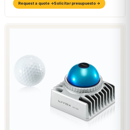
Request a quote →
Solicitar presupuesto →