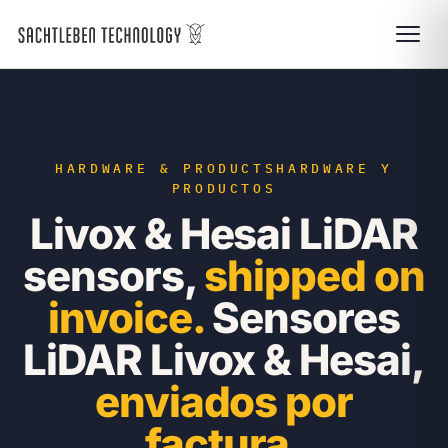
HARDWARE & PRODUCTS
HARDWARE Y
PRODUCTOS
Livox & Hesai LiDAR
sensors,
shipped on
invoice.
Sensores
LiDAR Livox & Hesai,
enviados por
factura.