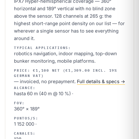
IPX7 Hyper-hemispherical coverage — 360°
horizontal and 189° vertical with no blind zone
above the sensor. 128 channels at 265 g: the
highest short-range point density on our list — for
wherever a single sensor has to see everything
around it.
TYPICAL APPLICATIONS:
robotics navigation, indoor mapping, top-down
bunker monitoring, mobile platforms.
PRICE: €1,100 NET (€1,309.00 INCL. 19%
GERMAN VAT)
— invoiced, no prepayment.
Full details & specs →
ALCANCE:
hasta 60 m (40 m @ 10 %) ·
FOV:
360° × 189°
PUNTOS/S:
1 152 000 ·
CANALES: