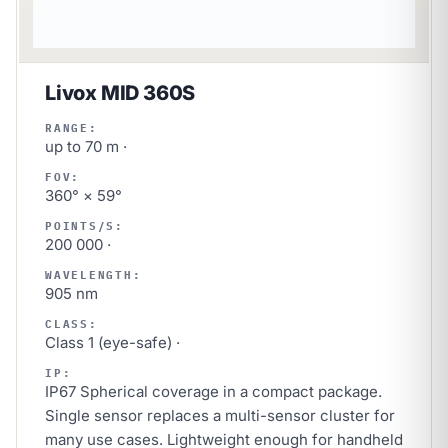
Livox MID 360S
RANGE:
up to 70 m ·
FOV:
360° × 59°
POINTS/S:
200 000 ·
WAVELENGTH:
905 nm
CLASS:
Class 1 (eye-safe) ·
IP:
IP67 Spherical coverage in a compact package.
Single sensor replaces a multi-sensor cluster for
many use cases. Lightweight enough for handheld