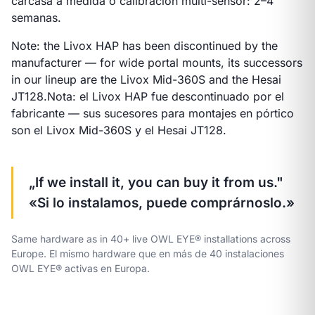
carcasa a medida o calibración multi-sensor: 2–4
semanas.
Note: the Livox HAP has been discontinued by the
manufacturer — for wide portal mounts, its successors
in our lineup are the Livox Mid-360S and the Hesai
JT128.
Nota: el Livox HAP fue descontinuado por el
fabricante — sus sucesores para montajes en pórtico
son el Livox Mid-360S y el Hesai JT128.
„If we install it, you can buy it from us."
«Si lo instalamos, puede comprárnoslo.»
Same hardware as in 40+ live OWL EYE® installations across
Europe.
El mismo hardware que en más de 40 instalaciones
OWL EYE® activas en Europa.