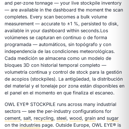
and per-zone tonnage — your live stockpile inventory
— are available in the dashboard the moment the scan
completes. Every scan becomes a bulk volume
measurement — accurate to ±1 %, persisted to disk,
available in your dashboard within seconds.
Los
volúmenes se capturan en continuo o de forma
programada — automáticos, sin topógrafo y con
independencia de las condiciones meteorológicas.
Cada medición se almacena como un modelo de
bloques 3D con historial temporal completo —
volumetría continua y control de stock para la gestión
de acopios (stockpiles). La antigüedad, la distribución
del material y el tonelaje por zona están disponibles en
el panel en el momento en que finaliza el escaneo.
OWL EYE® STOCKPILE runs across many industrial
sectors — see the per-industry configurations for
cement
,
salt
,
recycling
,
steel
,
wood
,
grain
and
sugar
on the
industries
page. Outside Europe, OWL EYE® is