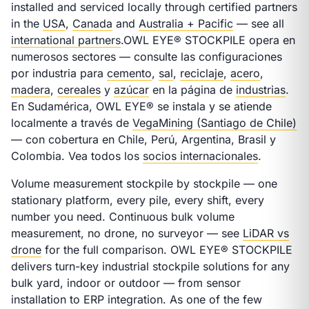
installed and serviced locally through certified partners
in the
USA
,
Canada
and
Australia + Pacific
— see all
international partners
.
OWL EYE® STOCKPILE opera en
numerosos sectores — consulte las configuraciones
por industria para
cemento
,
sal
,
reciclaje
,
acero
,
madera
,
cereales
y
azúcar
en la página de
industrias
.
En Sudamérica, OWL EYE® se instala y se atiende
localmente a través de
VegaMining (Santiago de Chile)
— con cobertura en Chile, Perú, Argentina, Brasil y
Colombia. Vea todos los
socios internacionales
.
Volume measurement stockpile by stockpile — one
stationary platform, every pile, every shift, every
number you need. Continuous bulk volume
measurement, no drone, no surveyor — see
LiDAR vs
drone
for the full comparison. OWL EYE® STOCKPILE
delivers turn-key industrial stockpile solutions for any
bulk yard, indoor or outdoor — from sensor
installation to ERP integration. As one of the few