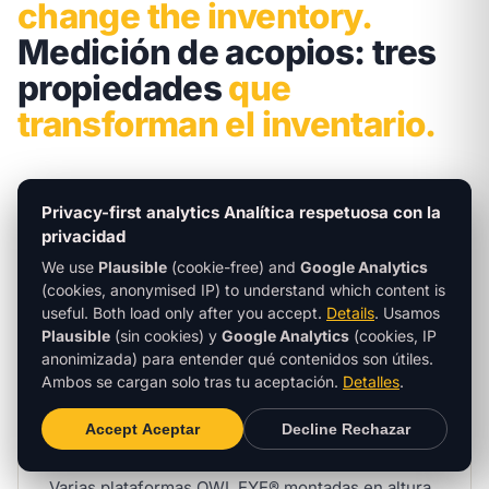
change the inventory.
Medición de acopios: tres
propiedades
que
transforman el inventario.
Privacy-first analytics
Analítica respetuosa con la
privacidad
We use
Plausible
(cookie-free) and
Google Analytics
(cookies, anonymised IP) to understand which content is
Stationary multi-sensor
useful. Both load only after you accept.
Details
.
Usamos
Plausible
(sin cookies) y
Google Analytics
(cookies, IP
coverage
Cobertura multisensor
anonimizada) para entender qué contenidos son útiles.
estacionaria
Ambos se cargan solo tras tu aceptación.
Detalles
.
Multiple OWL EYE® sensors mounted overhead.
Accept
Aceptar
Decline
Rechazar
Their scan cones overlap to cover the entire pile
geometry — no blind spots, no manual surveying.
Varias plataformas OWL EYE® montadas en altura.