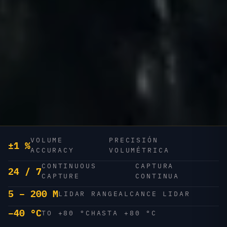
VOLUME
PRECISIÓN
±1 %
ACCURACY
VOLUMÉTRICA
CONTINUOUS
CAPTURA
24 / 7
CAPTURE
CONTINUA
5 – 200 M
LIDAR RANGE
ALCANCE LIDAR
−40 °C
TO +80 °C
HASTA +80 °C