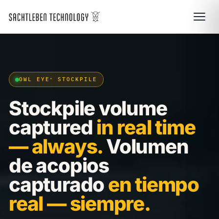
OWL EYE
STOCKPILE
®
Stockpile volume
captured
in real time
— always.
Volumen
de acopios
capturado
en tiempo
real — siempre.