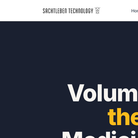
Ho
Volum
th