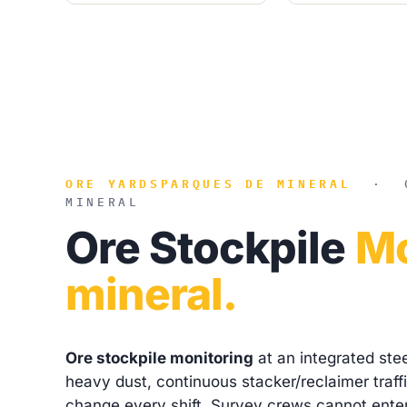
ORE YARDS
PARQUES DE MINERAL
·
MINERAL
Ore Stockpile
Mo
mineral.
Ore stockpile monitoring
at an integrated ste
heavy dust, continuous stacker/reclaimer traff
change every shift. Survey crews cannot ente