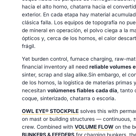
hacia el alto horno, chatarra hacia el convertid
exterior. En cada etapa hay material acumulad
clásica falla. Los equipos de topografía no pu
de mineral en operación, el polvo ciega a la m
ópticos y, cerca de los hornos, el calor descar
frágil.
Yet burden control, furnace charging, raw-mate
financial inventory all need
reliable volumes 
sinter, scrap and slag alike.
Sin embargo, el con
de los hornos, la logística de materias primas y
necesitan
volúmenes fiables cada día
, tanto
coque, sinterizado, chatarra o escoria.
OWL EYE® STOCKPILE
solves this with perma
on mast or building structures — continuous,
crew. Combined with
VOLUME FLOW
on the b
BUNKERS & FEEDERS
for charging bunkers, t