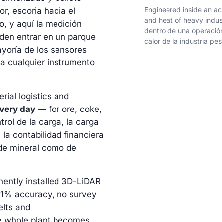
Engineered inside an ac
or, escoria hacia el
and heat of heavy indust
o, y aquí la medición
dentro de una operación 
eden entrar en un parque
calor de la industria pe
ayoría de los sensores
ta cualquier instrumento
rial logistics and
every day
— for ore, coke,
trol de la carga, la carga
 la contabilidad financiera
 de mineral como de
nently installed 3D-LiDAR
 ±1% accuracy, no survey
elts and
he whole plant becomes