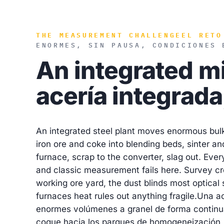
THE MEASUREMENT CHALLENGE
EL RETO
ENORMES, SIN PAUSA, CONDICIONES 
An integrated m
acería integrada
An integrated steel plant moves enormous bul
iron ore and coke into blending beds, sinter and
furnace, scrap to the converter, slag out. Eve
and classic measurement fails here. Survey c
working ore yard, the dust blinds most optical
furnaces heat rules out anything fragile.
Una ac
enormes volúmenes a granel de forma continua
coque hacia los parques de homogeneización, s