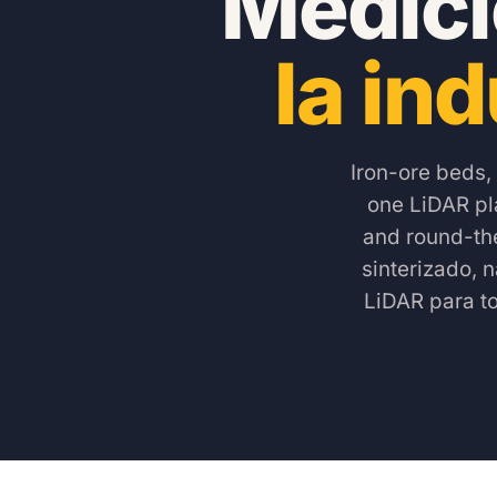
Medici
la in
Iron-ore beds,
one LiDAR pla
and round-th
sinterizado, 
LiDAR para to