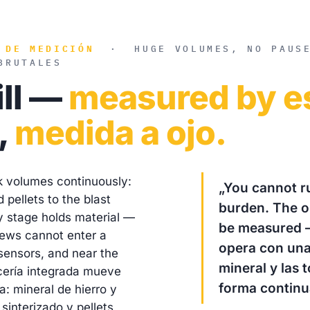
 DE MEDICIÓN
·
HUGE VOLUMES, NO PAUS
BRUTALES
ill —
measured by e
,
medida a ojo.
k volumes continuously:
„You cannot ru
 pellets to the blast
burden. The o
ry stage holds material —
be measured 
rews cannot enter a
opera con una
 sensors, and near the
mineral y las 
ería integrada mueve
forma continu
: mineral de hierro y
interizado y pellets