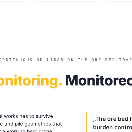
CONTINUOUS 3D-LIDAR ON THE ORE BED
LIDA
nitoring.
Monitoreo
el works has to survive
„The ore bed 
ic and pile geometries that
burden contro
r a working bed; drone