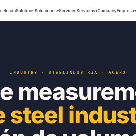
me
Inicio
Solutions
Soluciones
▾
Services
Servicios
▾
Company
Empresa
INDUSTRY · STEEL
INDUSTRIA · ACERO
e measureme
e steel indust