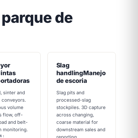
 parque de
yor
Slag
intas
handling
Manejo
portadoras
de escoria
, sinter and
Slag pits and
 conveyors.
processed-slag
ous volume
stockpiles. 3D capture
 flow, off-
across changing,
oad and belt-
coarse material for
n monitoring.
downstream sales and
N:
reporting.