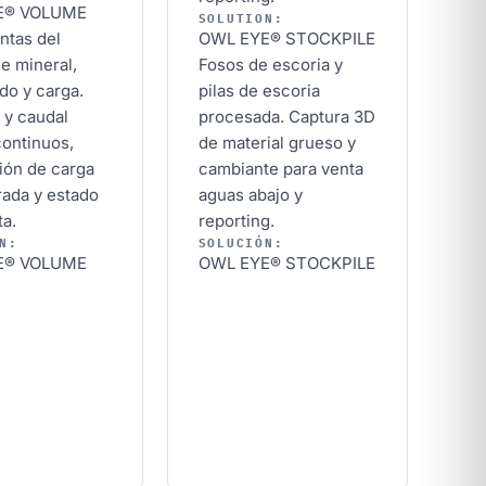
E® VOLUME
SOLUTION:
ntas del
OWL EYE® STOCKPILE
e mineral,
Fosos de escoria y
ado y carga.
pilas de escoria
 y caudal
procesada. Captura 3D
ontinuos,
de material grueso y
ión de carga
cambiante para venta
ada y estado
aguas abajo y
ta.
reporting.
N:
SOLUCIÓN:
E® VOLUME
OWL EYE® STOCKPILE