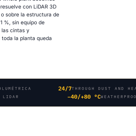
 resuelve con LiDAR 3D
o sobre la estructura de
±1 %, sin equipo de
las cintas y
, toda la planta queda
24/7
OLUMÉTRICA
THROUGH DUST AND HE
−40/+80 °C
 LIDAR
WEATHERPRO