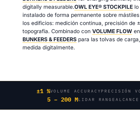
digitally measurable.
OWL EYE® STOCKPILE
lo
instalado de forma permanente sobre mástiles 
los edificios: medición continua, precisión de 
topografía. Combinado con
VOLUME FLOW
en 
BUNKERS & FEEDERS
para las tolvas de carga
medida digitalmente.
±1 %
VOLUME ACCURACY
PRECISIÓN V
5 – 200 M
LIDAR RANGE
ALCANCE