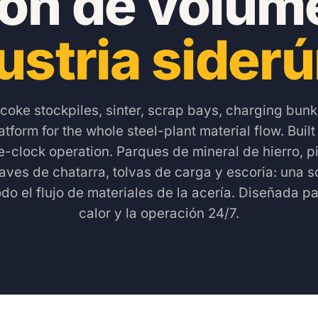
ón de volum
dustria siderú
 coke stockpiles, sinter, scrap bays, charging bun
tform for the whole steel-plant material flow. Built 
e-clock operation.
Parques de mineral de hierro, p
naves de chatarra, tolvas de carga y escoria: una s
do el flujo de materiales de la acería. Diseñada par
calor y la operación 24/7.