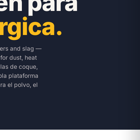
en para
rgica.
kers and slag —
for dust, heat
ilas de coque,
ola plataforma
a el polvo, el