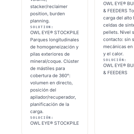
OWL EYE® B
stacker/reclaimer
& FEEDERS
To
position, burden
carga del alto
planning.
celdas de sint
SOLUTION:
pellets. Nivel 
OWL EYE® STOCKPILE
contacto: sin
Parques longitudinales
mecánicas en 
de homogeneización y
y el calor.
pilas exteriores de
SOLUCIÓN:
mineral/coque. Clúster
OWL EYE® B
de mástiles para
& FEEDERS
cobertura de 360°:
volumen en directo,
posición del
apilador/recuperador,
planificación de la
carga.
SOLUCIÓN:
OWL EYE® STOCKPILE