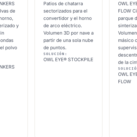
UNKERS
Patios de chatarra
OWL EY
lvas de
sectorizados para el
FLOW
Ci
 horno,
convertidor y el horno
parque d
erizado y
de arco eléctrico.
sinteriz
sin
Volumen 3D por nave a
Volumen
 sondas
partir de una sola nube
másico c
el polvo
de puntos.
supervis
SOLUCIÓN:
descentr
OWL EYE® STOCKPILE
de la cin
UNKERS
SOLUCIÓ
OWL EY
FLOW