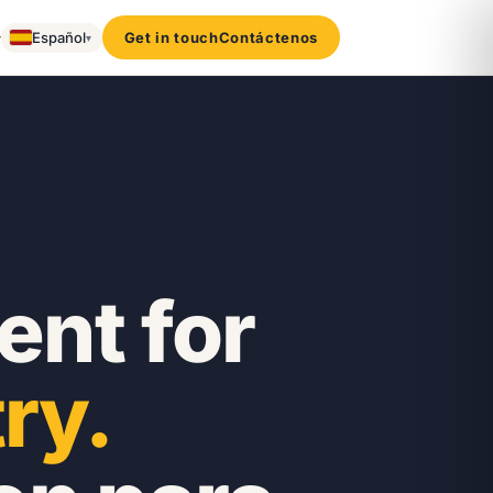
▾
Español
Get in touch
Contáctenos
▾
nt for
ry.