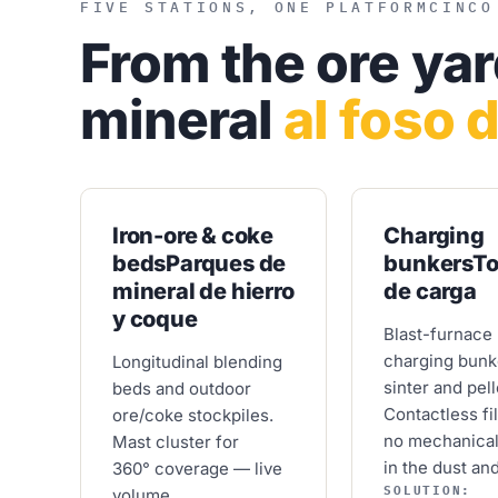
FIVE STATIONS, ONE PLATFORM
CINCO
From the ore ya
mineral
al foso 
Iron-ore & coke
Charging
beds
Parques de
bunkers
To
mineral de hierro
de carga
y coque
Blast-furnace
charging bunk
Longitudinal blending
sinter and pell
beds and outdoor
Contactless fil
ore/coke stockpiles.
no mechanica
Mast cluster for
in the dust an
360° coverage — live
SOLUTION:
volume,