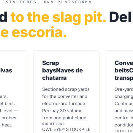
 ESTACIONES, UNA PLATAFORMA
rd
to the slag pit.
Del
de escoria.
Scrap
Conve
lvas
bays
Naves de
belts
C
chatarra
trans
Sectioned scrap yards
Ore-yard
ers,
for the converter and
charging
et bins.
electric-arc furnace.
Continu
l level —
Per-bay 3D volume
and mass
l probes
from one point cloud.
centre-l
SOLUTION:
d heat.
conditio
OWL EYE® STOCKPILE
SOLUTIO