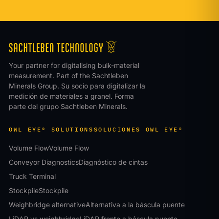
Your partner for digitalising bulk-material
measurement. Part of the Sachtleben
Minerals Group.
Su socio para digitalizar la
medición de materiales a granel. Forma
parte del grupo Sachtleben Minerals.
OWL EYE® SOLUTIONS
SOLUCIONES OWL EYE®
Volume Flow
Volume Flow
Conveyor Diagnostics
Diagnóstico de cintas
Truck Terminal
Stockpile
Stockpile
Weighbridge alternative
Alternativa a la báscula puente
LiDAR vs weighbridge
LiDAR frente a báscula puente