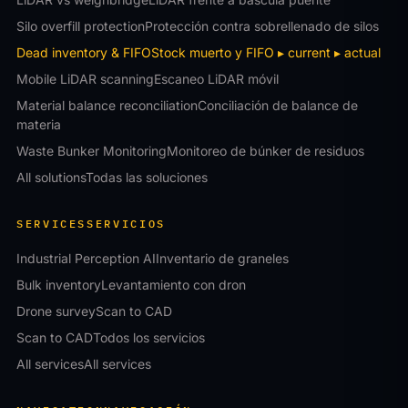
Silo overfill protection
Protección contra sobrellenado de silos
Dead inventory & FIFO
Stock muerto y FIFO
▸ current
▸ actual
Mobile LiDAR scanning
Escaneo LiDAR móvil
Material balance reconciliation
Conciliación de balance de
materia
Waste Bunker Monitoring
Monitoreo de búnker de residuos
All solutions
Todas las soluciones
SERVICES
SERVICIOS
Industrial Perception AI
Inventario de graneles
Bulk inventory
Levantamiento con dron
Drone survey
Scan to CAD
Scan to CAD
Todos los servicios
All services
All services