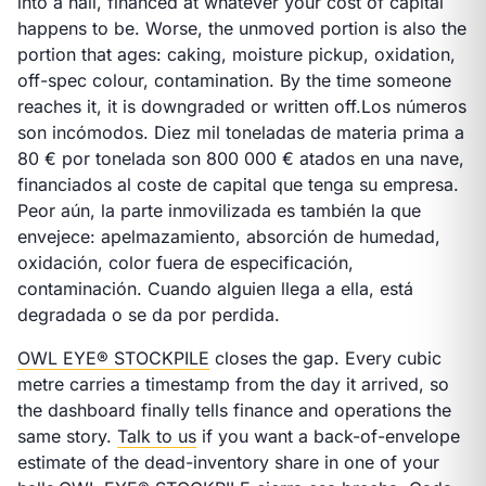
into a hall, financed at whatever your cost of capital
happens to be. Worse, the unmoved portion is also the
portion that ages: caking, moisture pickup, oxidation,
off-spec colour, contamination. By the time someone
reaches it, it is downgraded or written off.
Los números
son incómodos. Diez mil toneladas de materia prima a
80 € por tonelada son 800 000 € atados en una nave,
financiados al coste de capital que tenga su empresa.
Peor aún, la parte inmovilizada es también la que
envejece: apelmazamiento, absorción de humedad,
oxidación, color fuera de especificación,
contaminación. Cuando alguien llega a ella, está
degradada o se da por perdida.
OWL EYE® STOCKPILE
closes the gap. Every cubic
metre carries a timestamp from the day it arrived, so
the dashboard finally tells finance and operations the
same story.
Talk to us
if you want a back-of-envelope
estimate of the dead-inventory share in one of your