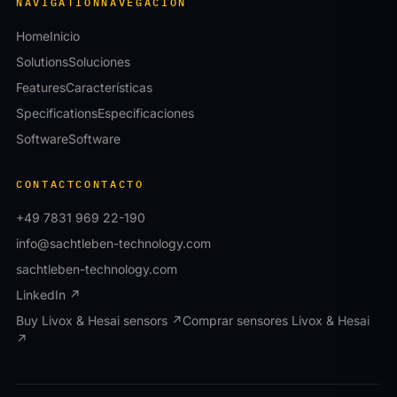
NAVIGATION
NAVEGACIÓN
Home
Inicio
Solutions
Soluciones
Features
Características
Specifications
Especificaciones
Software
Software
CONTACT
CONTACTO
+49 7831 969 22-190
info@sachtleben-technology.com
sachtleben-technology.com
LinkedIn ↗
Buy Livox & Hesai sensors ↗
Comprar sensores Livox & Hesai
↗