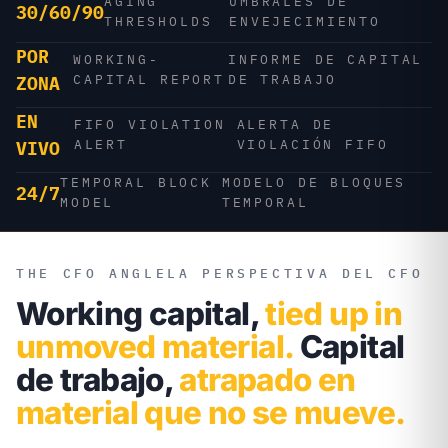
AGING
UMBRALES DE
30/60/90
THRESHOLDS
ENVEJECIMIENTO
POR
WORKING-
INFORME DE CAPITAL
CAPITAL REPORT
DE TRABAJO
ZONA
EN
FIFO VIOLATION
ALERTA DE
ALERT
VIOLACIÓN FIFO
VIVO
TEMPORAL BLOCK
MODELO DE BLOQUES
24/7
MODEL
TEMPORAL
THE CFO ANGLE
LA PERSPECTIVA DEL CFO
Working capital,
tied up in
unmoved material.
Capital
de trabajo,
atrapado en
material que no se mueve.