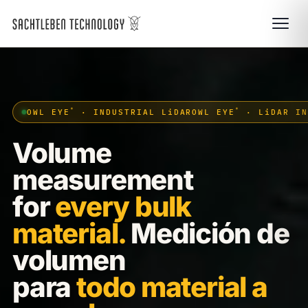
®
®
OWL EYE
· INDUSTRIAL LiDAR
OWL EYE
· LiDAR IN
Volume
measurement
for
every bulk
material.
Medición de
volumen
para
todo material a