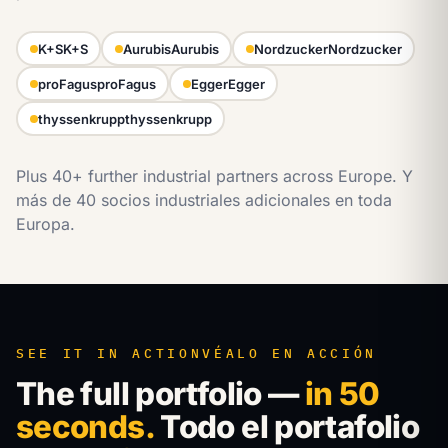
K+S
K+S
Aurubis
Aurubis
Nordzucker
Nordzucker
proFagus
proFagus
Egger
Egger
thyssenkrupp
thyssenkrupp
Plus 40+ further industrial partners across Europe.
Y
más de 40 socios industriales adicionales en toda
Europa.
SEE IT IN ACTION
VÉALO EN ACCIÓN
The full portfolio —
in 50
seconds.
Todo el portafolio