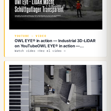
YOUTUBE — VIDEO
OWL EYE® in action — Industrial 3D-LiDAR
on YouTube
OWL EYE® in action —
Industrial 3D-LiDAR on YouTube
Watch video →
Ver el vídeo →