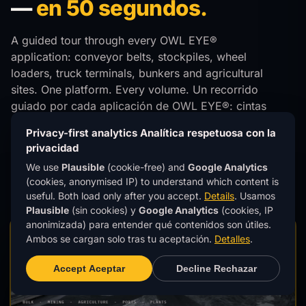
—
en 50 segundos.
A guided tour through every OWL EYE®
application: conveyor belts, stockpiles, wheel
loaders, truck terminals, bunkers and agricultural
sites. One platform. Every volume.
Un recorrido
guiado por cada aplicación de OWL EYE®: cintas
transportadoras, pilas, cargadoras de ruedas,
Privacy-first analytics
Analítica respetuosa con la
terminales de camiones, búnkers y plantas
privacidad
agrícolas. Una plataforma. Todos los volúmenes.
We use
Plausible
(cookie-free) and
Google Analytics
(cookies, anonymised IP) to understand which content is
Explore all solutions
Explorar todas las soluciones
→
useful. Both load only after you accept.
Details
.
Usamos
Plausible
(sin cookies) y
Google Analytics
(cookies, IP
anonimizada) para entender qué contenidos son útiles.
Ambos se cargan solo tras tu aceptación.
Detalles
.
Accept
Aceptar
Decline
Rechazar