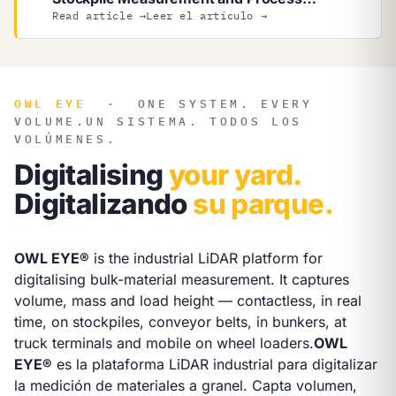
Digitalisation
From Inventory Data to
Read article →
Leer el artículo →
Control — Stockpile Measurement and
Process Digitalisation
OWL EYE
·
ONE SYSTEM. EVERY
VOLUME.
UN SISTEMA. TODOS LOS
VOLÚMENES.
Digitalising
your yard.
Digitalizando
su parque.
OWL EYE®
is the industrial LiDAR platform for
digitalising bulk-material measurement. It captures
volume, mass and load height — contactless, in real
time, on stockpiles, conveyor belts, in bunkers, at
truck terminals and mobile on wheel loaders.
OWL
EYE®
es la plataforma LiDAR industrial para digitalizar
la medición de materiales a granel. Capta volumen,