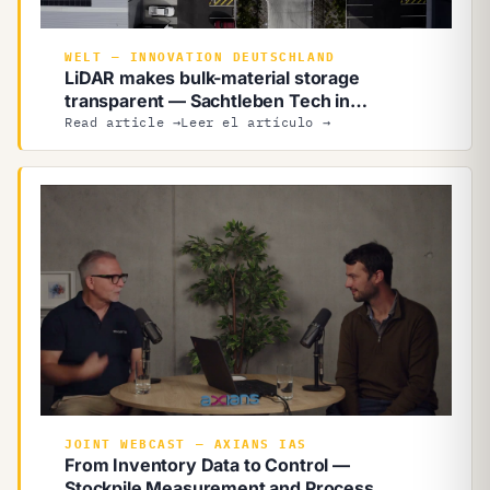
WELT — INNOVATION DEUTSCHLAND
LiDAR makes bulk-material storage
transparent — Sachtleben Tech in
WELT
LiDAR makes bulk-material storage
Read article →
Leer el artículo →
transparent — Sachtleben Tech in WELT
JOINT WEBCAST — AXIANS IAS
From Inventory Data to Control —
Stockpile Measurement and Process