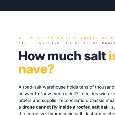
THE MEASUREMENT CHALLENGE
EL RETO
AIRE CORROSIVO, PICOS ESTACIONAL
How much salt
i
nave?
A road-salt warehouse holds tens of thousand
answer to "how much is left?" decides winter-se
orders and supplier reconciliation. Classic me
a
drone cannot fly inside a roofed salt hall
, s
the corrosive, hygroscopic salt-dust atmosphe