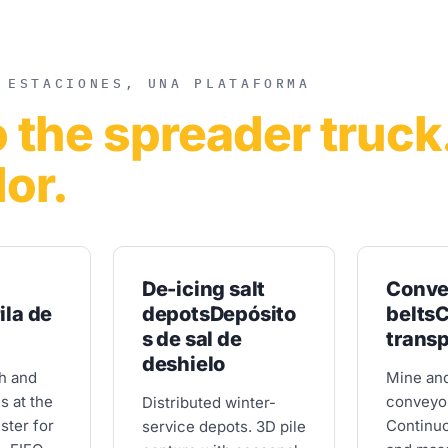
 ESTACIONES, UNA PLATAFORMA
o the spreader truck
or.
De-icing salt
Conve
ila de
depots
Depósito
belts
C
s de sal de
trans
deshielo
h and
Mine an
s at the
conveyo
Distributed winter-
ster for
Continu
service depots. 3D pile