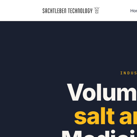
Ho
INDU
Volum
salt 