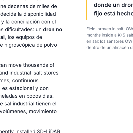
donde un dron
ene decenas de miles de
fijo está hec
ecide la disponibilidad
 y la conciliación con el
Field-proven in salt: OW
as dificultades: un
dron no
months inside a K+S sa
al
, los equipos de
en sal: los sensores OW
 e higroscópica de polvo
dentro de un almacén de
can move thousands of
nd industrial-salt stores
umes, continuous
es estacional y con
oneladas en pocos días.
sal industrial tienen el
 volúmenes, movimiento
nently installed 3D-LiDAR