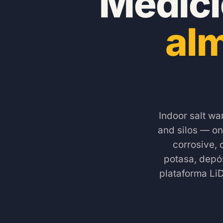
Medici
alm
Indoor salt wa
and silos — on
corrosive, 
potasa, depós
plataforma Li