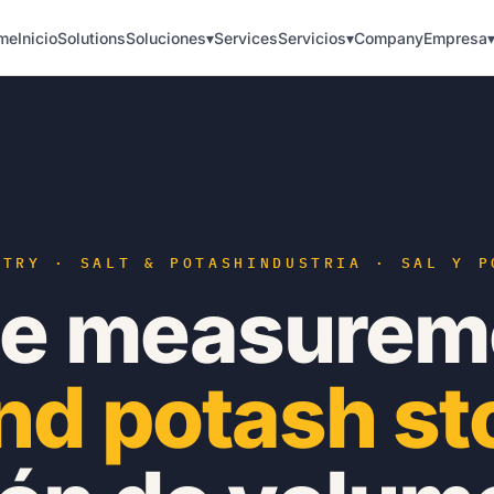
me
Inicio
Solutions
Soluciones
▾
Services
Servicios
▾
Company
Empresa
STRY · SALT & POTASH
INDUSTRIA · SAL Y P
e measureme
and potash st