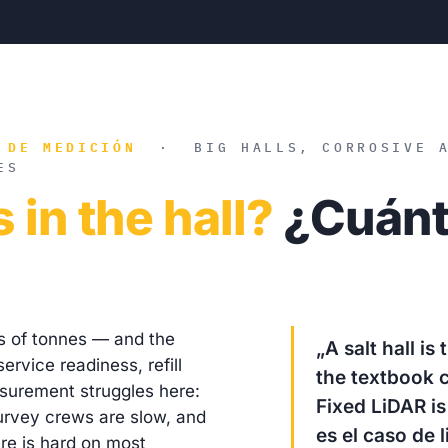
 DE MEDICIÓN
·
BIG HALLS, CORROSIVE 
ES
s in the hall?
¿Cuánt
s of tonnes — and the
„A salt hall i
rvice readiness, refill
the textbook 
asurement struggles here:
Fixed LiDAR is 
urvey crews are slow, and
es el caso de l
re is hard on most