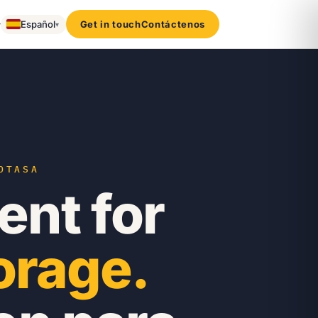
▾
Español
Get in touch
Contáctenos
▾
OTASA
nt for
orage.