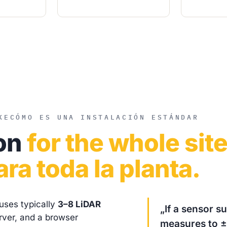
KE
CÓMO ES UNA INSTALACIÓN ESTÁNDAR
ion
for the whole site
ara toda la planta.
uses typically
3–8 LiDAR
„If a sensor su
rver, and a browser
measures to ±1