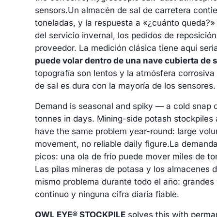
sensors.
Un almacén de sal de carretera conti
toneladas, y la respuesta a «¿cuánto queda?» d
del servicio invernal, los pedidos de reposición
proveedor. La medición clásica tiene aquí seri
puede volar dentro de una nave cubierta de s
topografía son lentos y la atmósfera corrosiva
de sal es dura con la mayoría de los sensores.
Demand is seasonal and spiky — a cold snap 
tonnes in days. Mining-side potash stockpiles a
have the same problem year-round: large vol
movement, no reliable daily figure.
La demanda 
picos: una ola de frío puede mover miles de t
Las pilas mineras de potasa y los almacenes de 
mismo problema durante todo el año: grandes
continuo y ninguna cifra diaria fiable.
OWL EYE® STOCKPILE
solves this with perma