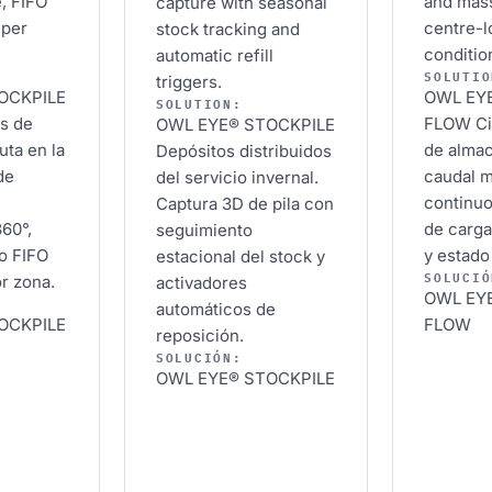
, FIFO
and mass
capture with seasonal
 per
centre-l
stock tracking and
conditio
automatic refill
SOLUTIO
triggers.
OCKPILE
OWL EY
SOLUTION:
es de
FLOW
Ci
OWL EYE® STOCKPILE
uta en la
de alma
Depósitos distribuidos
de
caudal 
del servicio invernal.
continuo
Captura 3D de pila con
360°,
de carg
seguimiento
o FIFO
y estado 
estacional del stock y
SOLUCIÓ
or zona.
activadores
OWL EY
automáticos de
OCKPILE
FLOW
reposición.
SOLUCIÓN:
OWL EYE® STOCKPILE