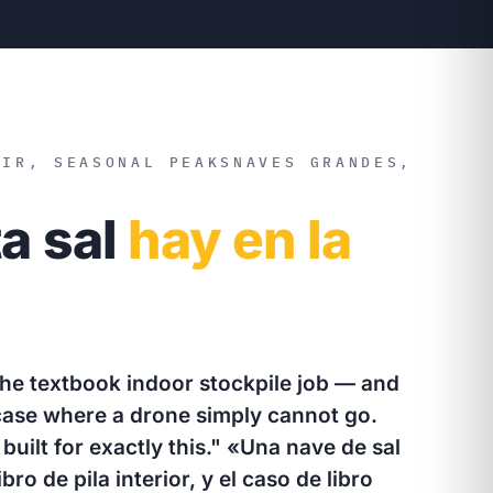
AIR, SEASONAL PEAKS
NAVES GRANDES,
a sal
hay en la
s the textbook indoor stockpile job — and
case where a drone simply cannot go.
built for exactly this."
«Una nave de sal
ibro de pila interior, y el caso de libro