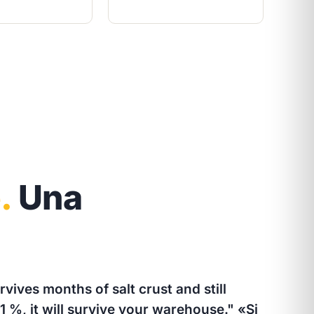
.
Una
rvives months of salt crust and still
 %, it will survive your warehouse."
«Si