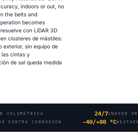
curacy, indoors or out, no
n the belts and
t operation becomes
 resuelve con LiDAR 3D
en clústeres de mástiles:
 exterior, sin equipo de
las cintas y
ación de sal queda medida
24/7
ÓN VOLUMÉTRICA
INDOOR O
−40/+80 °C
DO CONTRA CORROSIÓN
WEATHE