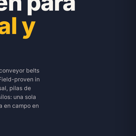
en para
al y
 conveyor belts
Field-proven in
al, pilas de
ilos: una sola
da en campo en