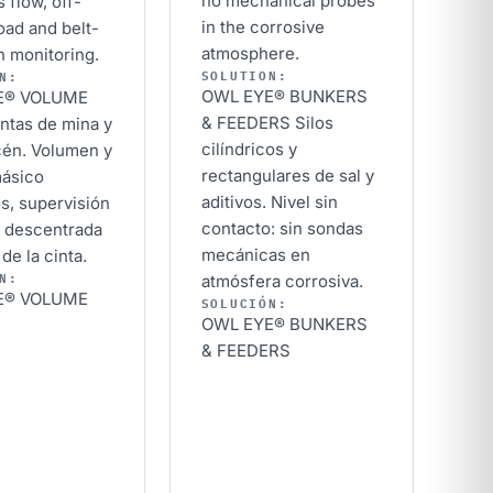
no mechanical probes
 flow, off-
in the corrosive
oad and belt-
atmosphere.
n monitoring.
SOLUTION:
N:
OWL EYE® BUNKERS
E® VOLUME
& FEEDERS
Silos
ntas de mina y
cilíndricos y
cén. Volumen y
rectangulares de sal y
másico
aditivos. Nivel sin
s, supervisión
contacto: sin sondas
a descentrada
mecánicas en
de la cinta.
N:
atmósfera corrosiva.
E® VOLUME
SOLUCIÓN:
OWL EYE® BUNKERS
& FEEDERS