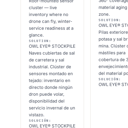
360° coverage
Roof-mounted sensor
material aging
cluster — live
zone.
inventory where no
SOLUTION:
drone can fly, winter-
OWL EYE® ST
service readiness at a
Pilas exterior
glance.
potasa y sal br
SOLUTION:
mina. Clúster 
OWL EYE® STOCKPILE
mástiles para
Naves cubiertas de sal
cobertura de 
de carretera y sal
envejecimient
industrial. Clúster de
del material p
sensores montado en
SOLUCIÓN:
tejado: inventario en
OWL EYE® ST
directo donde ningún
dron puede volar,
disponibilidad del
servicio invernal de un
vistazo.
SOLUCIÓN:
OWL EYE® STOCKPILE