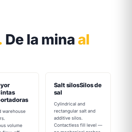
.
De la mina
al
yor
Salt silos
Silos de
intas
sal
portadoras
Cylindrical and
rectangular salt and
d warehouse
additive silos.
rs.
Contactless fill level —
ous volume