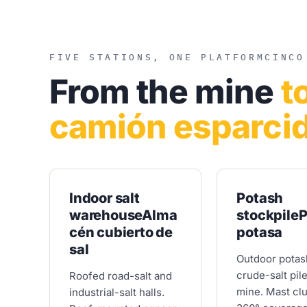
FIVE STATIONS, ONE PLATFORM
CINCO
From the mine
t
camión esparcid
Indoor salt
Potash
warehouse
Alma
stockpile
P
cén cubierto de
potasa
sal
Outdoor potas
crude-salt pile
Roofed road-salt and
mine. Mast clu
industrial-salt halls.