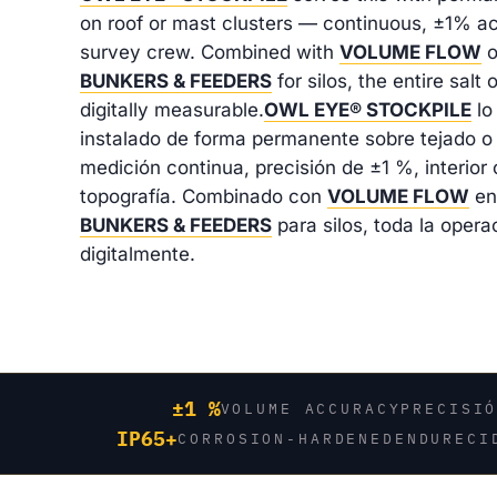
on roof or mast clusters — continuous, ±1% ac
survey crew. Combined with
VOLUME FLOW
o
BUNKERS & FEEDERS
for silos, the entire sal
digitally measurable.
OWL EYE® STOCKPILE
lo
instalado de forma permanente sobre tejado o 
medición continua, precisión de ±1 %, interior o
topografía. Combinado con
VOLUME FLOW
en 
BUNKERS & FEEDERS
para silos, toda la oper
digitalmente.
±1 %
VOLUME ACCURACY
PRECISI
IP65+
CORROSION-HARDENED
ENDURECI