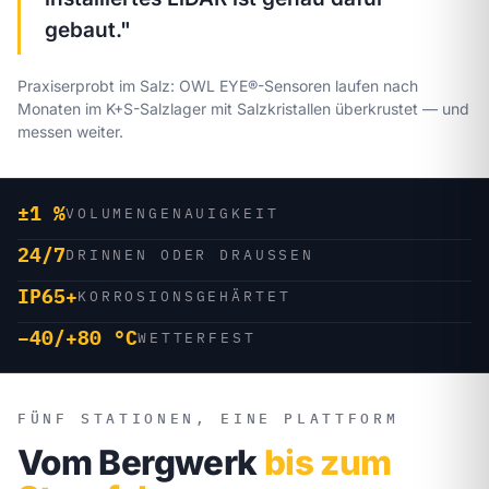
gebaut."
Praxiserprobt im Salz: OWL EYE®-Sensoren laufen nach
Monaten im K+S-Salzlager mit Salzkristallen überkrustet — und
messen weiter.
±1 %
VOLUMENGENAUIGKEIT
24/7
DRINNEN ODER DRAUSSEN
IP65+
KORROSIONSGEHÄRTET
−40/+80 °C
WETTERFEST
FÜNF STATIONEN, EINE PLATTFORM
Vom Bergwerk
bis zum