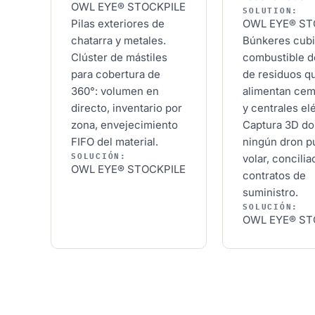
OWL EYE® STOCKPILE
SOLUTION:
Pilas exteriores de
OWL EYE® ST
chatarra y metales.
Búnkeres cubi
Clúster de mástiles
combustible d
para cobertura de
de residuos q
360°: volumen en
alimentan ce
directo, inventario por
y centrales el
zona, envejecimiento
Captura 3D d
FIFO del material.
ningún dron 
SOLUCIÓN:
volar, concili
OWL EYE® STOCKPILE
contratos de
suministro.
SOLUCIÓN:
OWL EYE® ST