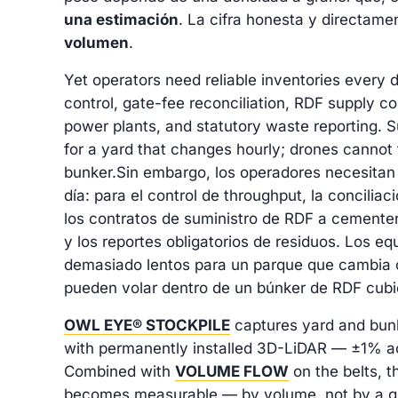
una estimación
. La cifra honesta y directame
volumen
.
Yet operators need reliable inventories every 
control, gate-fee reconciliation, RDF supply c
power plants, and statutory waste reporting. 
for a yard that changes hourly; drones cannot 
bunker.
Sin embargo, los operadores necesitan 
día: para el control de throughput, la conciliac
los contratos de suministro de RDF a cementer
y los reportes obligatorios de residuos. Los eq
demasiado lentos para un parque que cambia c
pueden volar dentro de un búnker de RDF cubi
OWL EYE® STOCKPILE
captures yard and bun
with permanently installed 3D-LiDAR — ±1% ac
Combined with
VOLUME FLOW
on the belts, t
becomes measurable — by volume, not by a g