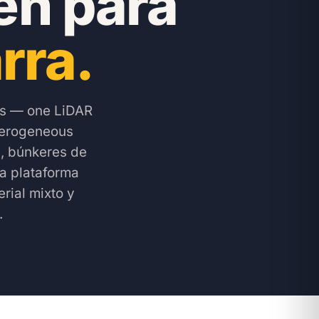
en para
rra.
ts — one LiDAR
eterogeneous
, búnkeres de
la plataforma
rial mixto y
.