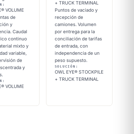
+ TRUCK TERMINAL
N:
E® VOLUME
Puntos de vaciado y
intas de
recepción de
ción y
camiones. Volumen
encia. Caudal
por entrega para la
ico continuo
conciliación de tarifas
terial mixto y
de entrada, con
dad variable,
independencia de un
rvisión de
peso supuesto.
SOLUCIÓN:
scentrada y
OWL EYE® STOCKPILE
s.
+ TRUCK TERMINAL
N:
E® VOLUME