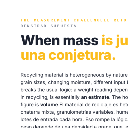
THE MEASUREMENT CHALLENGE
EL RETO
DENSIDAD SUPUESTA
When mass
is j
una conjetura.
Recycling material is heterogeneous by natur
grain sizes, changing moisture, different input
breaks the usual logic: a weight reading depen
in recycling, is essentially
an estimate
. The ho
figure is
volume
.
El material de reciclaje es he
chatarra mixta, granulometrías variables, hum
lotes de entrada cada hora. Eso rompe la lógic
peso depende de una densidad a granel que, en