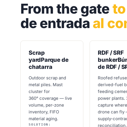
From the gate
to
de entrada
al co
Scrap
RDF / SRF
yard
Parque de
bunker
Bú
chatarra
de RDF / S
Outdoor scrap and
Roofed refuse
metal piles. Mast
derived-fuel 
cluster for
feeding ceme
360° coverage — live
power plants.
volume, per-zone
capture where
inventory, FIFO
drone can fly
material aging.
supply-contra
SOLUTION:
reconciliation.