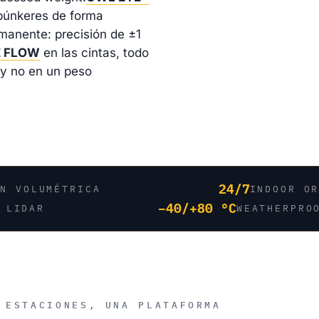
búnkeres de forma
manente: precisión de ±1
 FLOW
en las cintas, todo
 y no en un peso
24/7
ÓN VOLUMÉTRICA
INDOOR O
−40/+80 °C
 LIDAR
WEATHERPRO
 ESTACIONES, UNA PLATAFORMA