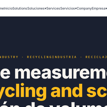
me
Inicio
Solutions
Soluciones
▾
Services
Servicios
▾
Company
Empresa
NDUSTRY · RECYCLING
INDUSTRIA · RECICLA
e measureme
ycling and sc