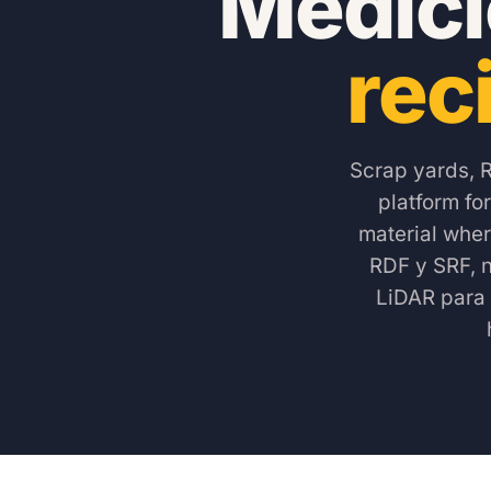
Medici
rec
Scrap yards, 
platform fo
material wher
RDF y SRF, n
LiDAR para 