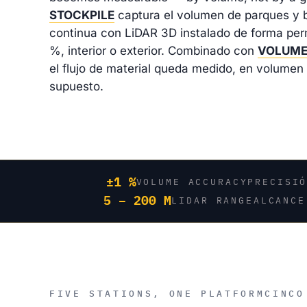
STOCKPILE
captura el volumen de parques y 
continua con LiDAR 3D instalado de forma per
%, interior o exterior. Combinado con
VOLUME
el flujo de material queda medido, en volumen
supuesto.
±1 %
VOLUME ACCURACY
PRECISI
5 – 200 M
LIDAR RANGE
ALCANCE
FIVE STATIONS, ONE PLATFORM
CINCO