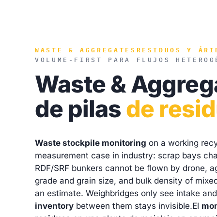
WASTE & AGGREGATES
RESIDUOS Y ÁRI
VOLUME-FIRST PARA FLUJOS HETEROG
Waste & Aggreg
de pilas
de resid
Waste stockpile monitoring
on a working recyc
measurement case in industry: scrap bays ch
RDF/SRF bunkers cannot be flown by drone, ag
grade and grain size, and bulk density of mixed
an estimate. Weighbridges only see intake an
inventory
between them stays invisible.
El
mon