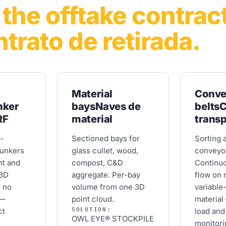
 the offtake contract
ntrato de retirada.
Material
Conve
nker
bays
Naves de
belts
C
RF
material
trans
-
Sectioned bays for
Sorting 
bunkers
glass cullet, wood,
conveyo
nt and
compost, C&D
Continu
 3D
aggregate. Per-bay
flow on 
 no
volume from one 3D
variable
 —
point cloud.
material
SOLUTION:
ct
load and
OWL EYE® STOCKPILE
monitori