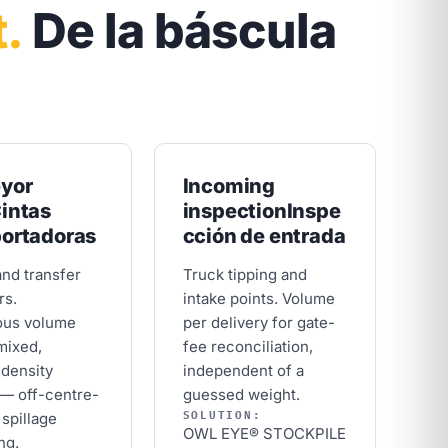
.
De la báscula
yor
Incoming
intas
inspection
Inspe
portadoras
cción de entrada
and transfer
Truck tipping and
rs.
intake points. Volume
ous volume
per delivery for gate-
mixed,
fee reconciliation,
-density
independent of a
 — off-centre-
guessed weight.
SOLUTION:
 spillage
OWL EYE® STOCKPILE
ng.