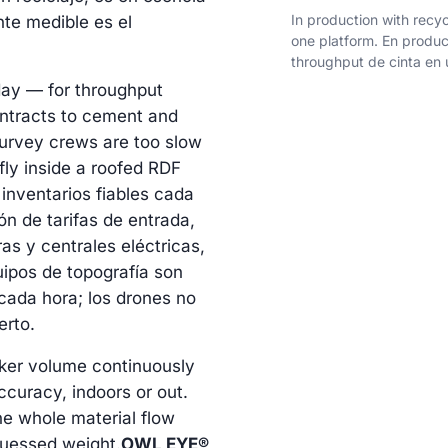
In production with recy
nte medible es el
one platform.
En produc
throughput de cinta en 
day — for throughput
ontracts to cement and
Survey crews are too slow
fly inside a roofed RDF
inventarios fiables cada
ión de tarifas de entrada,
as y centrales eléctricas,
uipos de topografía son
ada hora; los drones no
erto.
ker volume continuously
curacy, indoors or out.
he whole material flow
uessed weight.
OWL EYE®