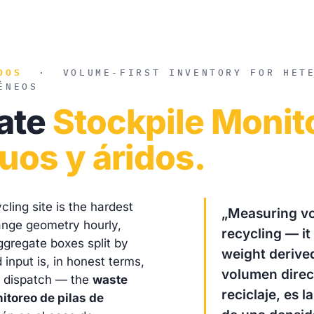
DOS
·
VOLUME-FIRST INVENTORY FOR HET
ÉNEOS
ate
Stockpile Monit
uos y áridos.
ling site is the hardest
„Measuring vo
ange geometry hourly,
recycling — it
gregate boxes split by
weight derive
 input is, in honest terms,
volumen dire
d dispatch — the
waste
reciclaje, es 
itoreo de pilas de