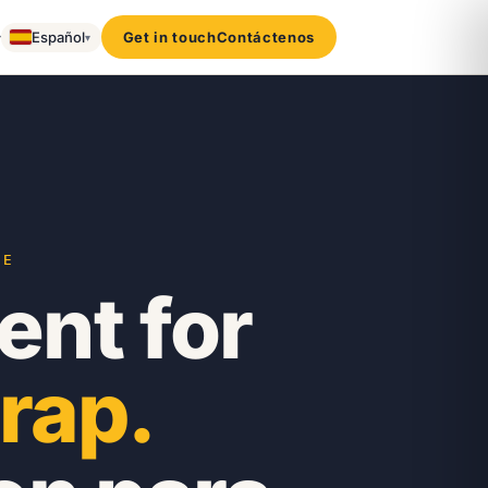
▾
Español
Get in touch
Contáctenos
▾
JE
nt for
rap.