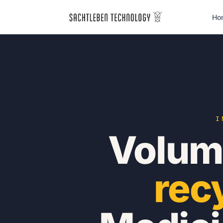
Ho
I
Volum
rec