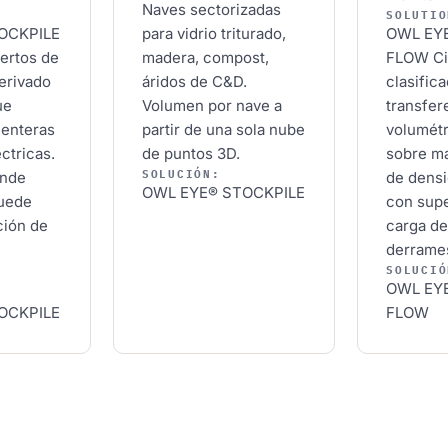
Naves sectorizadas
SOLUTIO
OCKPILE
para vidrio triturado,
OWL EY
ertos de
madera, compost,
FLOW
C
erivado
áridos de C&D.
clasifica
ue
Volumen por nave a
transfer
menteras
partir de una sola nube
volumétr
éctricas.
de puntos 3D.
sobre ma
SOLUCIÓN:
onde
de densi
OWL EYE® STOCKPILE
puede
con supe
ación de
carga de
derrame
SOLUCIÓ
OWL EY
OCKPILE
FLOW