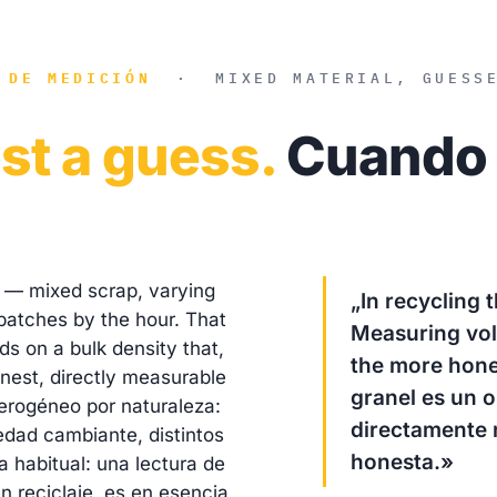
 DE MEDICIÓN
·
MIXED MATERIAL, GUESS
ust a guess.
Cuando 
e — mixed scrap, varying
„In recycling 
 batches by the hour. That
Measuring volu
ds on a bulk density that,
the more hon
nest, directly measurable
granel es un o
terogéneo por naturaleza:
directamente 
edad cambiante, distintos
honesta.»
a habitual: una lectura de
 reciclaje, es en esencia