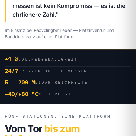
messen ist kein Kompromiss — es ist die
ehrlichere Zahl."
Im Einsatz bei Recyclingbetrieben — Platzinventur und
Banddurchsatz auf einer Plattform.
±1 %
VOLUMENGENAUIGKEIT
24/7
DRINNEN ODER DRAUSSEN
5 – 200 M
LIDAR-REICHWEITE
−40/+80 °C
WETTERFEST
FÜNF STATIONEN, EINE PLATTFORM
Vom Tor
bis zum