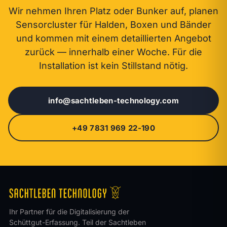
Wir nehmen Ihren Platz oder Bunker auf, planen
Sensorcluster für Halden, Boxen und Bänder
und kommen mit einem detaillierten Angebot
zurück — innerhalb einer Woche. Für die
Installation ist kein Stillstand nötig.
info@sachtleben-technology.com
+49 7831 969 22-190
Ihr Partner für die Digitalisierung der
Schüttgut-Erfassung. Teil der Sachtleben