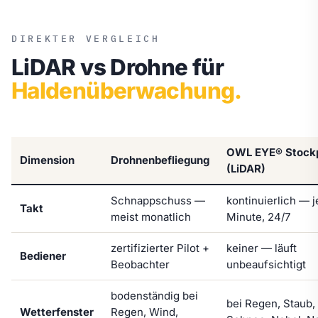
DIREKTER VERGLEICH
LiDAR vs Drohne für
Haldenüberwachung.
OWL EYE® Stockp
Dimension
Drohnenbefliegung
(LiDAR)
Schnappschuss —
kontinuierlich — 
Takt
meist monatlich
Minute, 24/7
zertifizierter Pilot +
keiner — läuft
Bediener
Beobachter
unbeaufsichtigt
bodenständig bei
bei Regen, Staub,
Wetterfenster
Regen, Wind,