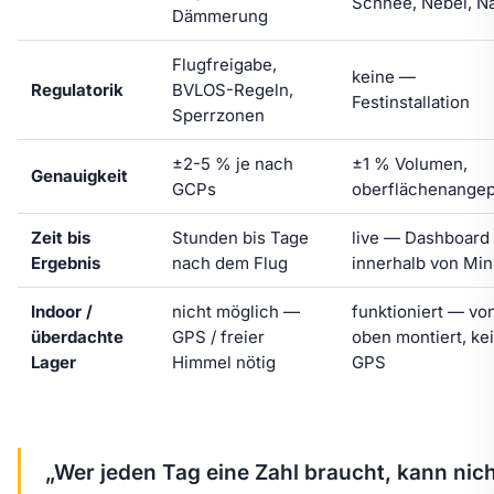
Schnee, Nebel, N
Dämmerung
Flugfreigabe,
keine —
Regulatorik
BVLOS-Regeln,
Festinstallation
Sperrzonen
±2-5 % je nach
±1 % Volumen,
Genauigkeit
GCPs
oberflächenangep
Zeit bis
Stunden bis Tage
live — Dashboard
Ergebnis
nach dem Flug
innerhalb von Mi
Indoor /
nicht möglich —
funktioniert — vo
überdachte
GPS / freier
oben montiert, ke
Lager
Himmel nötig
GPS
„Wer jeden Tag eine Zahl braucht, kann nic