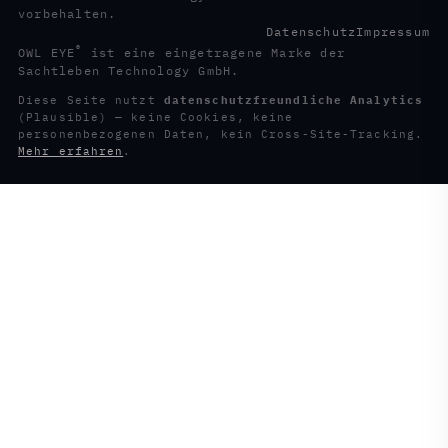
vorbehalten.
Datenschutz
Impressum
®
OWL EYE
ist eine eingetragene Marke der
Sachtleben Technology GmbH.
Diese Seite nutzt
datenschutzfreundliche Analytics
(Plausible) — keine Cookies, keine
personenbezogenen Daten, kein Cross-Site-Tracking.
Mehr erfahren
.