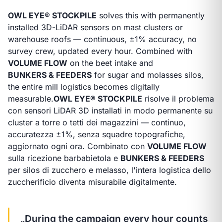
OWL EYE® STOCKPILE
solves this with permanently
installed 3D-LiDAR sensors on mast clusters or
warehouse roofs — continuous, ±1% accuracy, no
survey crew, updated every hour. Combined with
VOLUME FLOW
on the beet intake and
BUNKERS & FEEDERS
for sugar and molasses silos,
the entire mill logistics becomes digitally
measurable.
OWL EYE® STOCKPILE
risolve il problema
con sensori LiDAR 3D installati in modo permanente su
cluster a torre o tetti dei magazzini — continuo,
accuratezza ±1%, senza squadre topografiche,
aggiornato ogni ora. Combinato con
VOLUME FLOW
sulla ricezione barbabietola e
BUNKERS & FEEDERS
per silos di zucchero e melasso, l'intera logistica dello
zuccherificio diventa misurabile digitalmente.
„During the campaign every hour counts