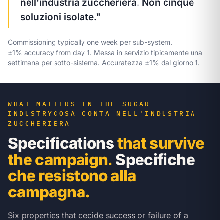
nell'industria zuccheriera. Non cinque
soluzioni isolate."
Commissioning typically one week per sub-system.
±1% accuracy from day 1.
Messa in servizio tipicamente una
settimana per sotto-sistema. Accuratezza ±1% dal giorno 1.
WHAT MATTERS IN THE SUGAR
INDUSTRY
COSA CONTA NELL'INDUSTRIA
ZUCCHERIERA
Specifications
that survive
the campaign.
Specifiche
che resistono alla
campagna.
Six properties that decide success or failure of a