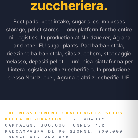
zuccheriera.
Beet pads, beet intake, sugar silos, molasses
storage, pellet stores — one platform for the entire
mill logistics. In production at Nordzucker, Agrana
and other EU sugar plants.
Pad barbabietola,
ricezione barbabietola, silos zucchero, stoccaggio
melasso, depositi pellet — un'unica piattaforma per
l'intera logistica dello zuccherificio. In produzione
presso Nordzucker, Agrana e altri zuccherifici UE.
THE MEASUREMENT CHALLENGE
LA SFIDA
DELLA MISURAZIONE
·
90-DAY
CAMPAIGN, 300,000 TONNES PER
PAD
CAMPAGNA DI 90 GIORNI, 300.000
TONNELLATE PER PAD