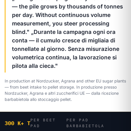
— the pile grows by thousands of tonnes
per day. Without continuous volume
measurement, you steer processing
blind."
„Durante la campagna ogni ora
conta — il cumulo cresce di migliaia di
tonnellate al giorno. Senza misurazione
volumetrica continua, la lavorazione si
pilota alla cieca."
In production at Nordzucker, Agrana and other EU sugar plants
— from beet intake to pellet storage.
In produzione presso
Nordzucker, Agrana e altri zuccherifici UE — dalla ricezione
barbabietola allo stoccaggio pellet.
PER BEET
PER PAD
300 K+ T
PAD
BARBABIETOLA