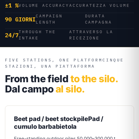
±1 %
VOLUME ACCURACY
ACCURATEZZA VOLUME
CAMPAIGN
DURATA
90 GIORNI
LENGTH
CAMPAGNA
THROUGH THE
ATTRAVERSO LA
24/7
INTAKE
RICEZIONE
FIVE STATIONS, ONE PLATFORM
CINQUE
STAZIONI, UNA PIATTAFORMA
From the field
to the silo.
Dal campo
al silo.
Beet pad / beet stockpile
Pad /
cumulo barbabietola
Free-standing outdoor piles 50,000–300,000 t.