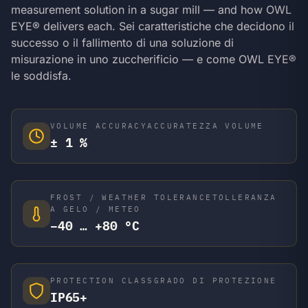
measurement solution in a sugar mill — and how OWL
EYE® delivers each.
Sei caratteristiche che decidono il
successo o il fallimento di una soluzione di
misurazione in uno zuccherificio — e come OWL EYE®
le soddisfa.
VOLUME ACCURACY
ACCURATEZZA VOLUME
± 1 %
FROST / WEATHER TOLERANCE
TOLLERANZA
A GELO / METEO
−40 … +80 °C
PROTECTION CLASS
GRADO DI PROTEZIONE
IP65+