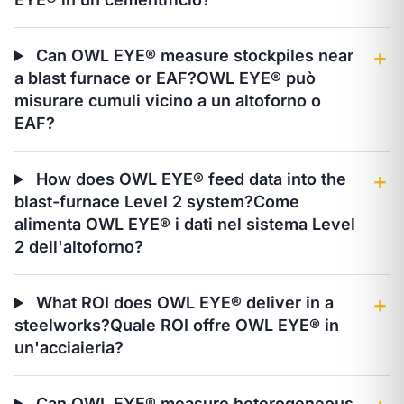
Can OWL EYE® measure stockpiles near
＋
a blast furnace or EAF?
OWL EYE® può
misurare cumuli vicino a un altoforno o
EAF?
How does OWL EYE® feed data into the
＋
blast-furnace Level 2 system?
Come
alimenta OWL EYE® i dati nel sistema Level
2 dell'altoforno?
What ROI does OWL EYE® deliver in a
＋
steelworks?
Quale ROI offre OWL EYE® in
un'acciaieria?
Can OWL EYE® measure heterogeneous