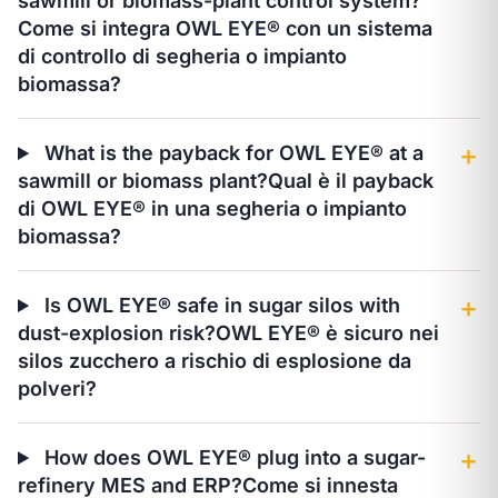
sawmill or biomass-plant control system?
Come si integra OWL EYE® con un sistema
di controllo di segheria o impianto
biomassa?
What is the payback for OWL EYE® at a
＋
sawmill or biomass plant?
Qual è il payback
di OWL EYE® in una segheria o impianto
biomassa?
Is OWL EYE® safe in sugar silos with
＋
dust-explosion risk?
OWL EYE® è sicuro nei
silos zucchero a rischio di esplosione da
polveri?
How does OWL EYE® plug into a sugar-
＋
refinery MES and ERP?
Come si innesta