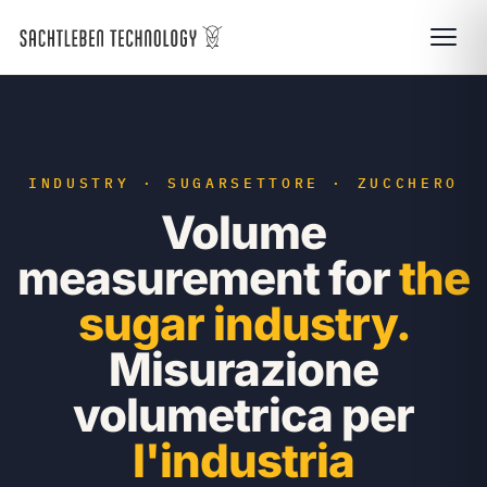
INDUSTRY · SUGAR
SETTORE · ZUCCHERO
Volume
measurement for
the
sugar industry.
Misurazione
volumetrica per
l'industria