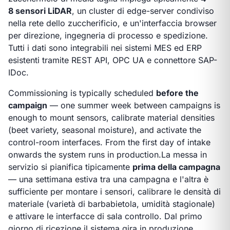
8 sensori LiDAR
, un cluster di edge-server condiviso
nella rete dello zuccherificio, e un'interfaccia browser
per direzione, ingegneria di processo e spedizione.
Tutti i dati sono integrabili nei sistemi MES ed ERP
esistenti tramite REST API, OPC UA e connettore SAP-
IDoc.
Commissioning is typically scheduled
before the
campaign
— one summer week between campaigns is
enough to mount sensors, calibrate material densities
(beet variety, seasonal moisture), and activate the
control-room interfaces. From the first day of intake
onwards the system runs in production.
La messa in
servizio si pianifica tipicamente
prima della campagna
— una settimana estiva tra una campagna e l'altra è
sufficiente per montare i sensori, calibrare le densità di
materiale (varietà di barbabietola, umidità stagionale)
e attivare le interfacce di sala controllo. Dal primo
giorno di ricezione il sistema gira in produzione.