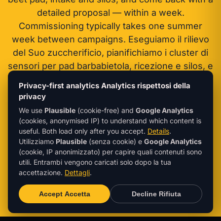
detailed proposal — within a week.
Commissioning typically takes one summer
week between campaigns.
Eseguiamo il rilievo
del Suo zuccherificio, pianifichiamo i cluster di
sensori per pad barbabietola, ricezione e silos, e
Le facciamo avere un preventivo dettagliato —
Privacy-first analytics
Analytics rispettosi della
entro una settimana. La messa in servizio
privacy
richiede tipicamente una settimana estiva tra le
We use
Plausible
(cookie-free) and
Google Analytics
campagne.
(cookies, anonymised IP) to understand which content is
useful. Both load only after you accept.
Details
.
Utilizziamo
Plausible
(senza cookie) e
Google Analytics
(cookie, IP anonimizzato) per capire quali contenuti sono
info@sachtleben-technology.com
utili. Entrambi vengono caricati solo dopo la tua
accettazione.
Dettagli
.
+49 7831 969 22-190
Accept
Accetta
Decline
Rifiuta