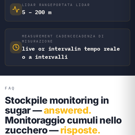
LIDAR RANGE
PORTATA LIDAR
5 – 200 m
MEASUREMENT CADENCE
CADENZA DI
MISURAZIONE
live or interval
in tempo reale
o a intervalli
FAQ
Stockpile monitoring in
sugar —
answered.
Monitoraggio cumuli nello
zucchero —
risposte.