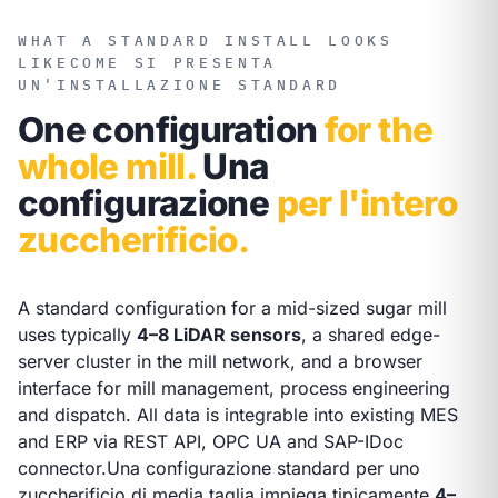
WHAT A STANDARD INSTALL LOOKS
LIKE
COME SI PRESENTA
UN'INSTALLAZIONE STANDARD
One configuration
for the
whole mill.
Una
configurazione
per l'intero
zuccherificio.
A standard configuration for a mid-sized sugar mill
uses typically
4–8 LiDAR sensors
, a shared edge-
server cluster in the mill network, and a browser
interface for mill management, process engineering
and dispatch. All data is integrable into existing MES
and ERP via REST API, OPC UA and SAP-IDoc
connector.
Una configurazione standard per uno
zuccherificio di media taglia impiega tipicamente
4–