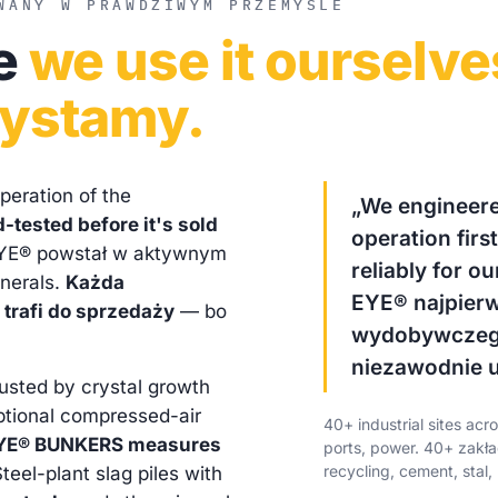
WANY W PRAWDZIWYM PRZEMYŚLE
se
we use it ourselve
zystamy.
peration of the
„We engineer
d-tested before it's sold
operation firs
E® powstał w aktywnym
reliably for o
nerals.
Każda
EYE® najpierw
 trafi do sprzedaży
— bo
wydobywczego.
niezawodnie u
rusted by crystal growth
ptional compressed-air
40+ industrial sites acr
YE® BUNKERS measures
ports, power.
40+ zakła
recycling, cement, stal,
teel-plant slag piles with