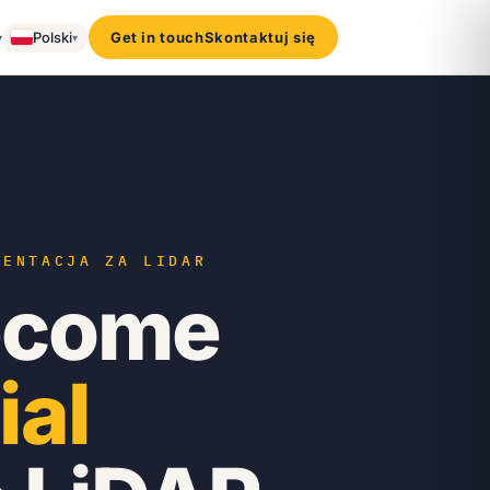
▾
Polski
Get in touch
Skontaktuj się
▾
MENTACJA ZA LIDAR
ecome
ial