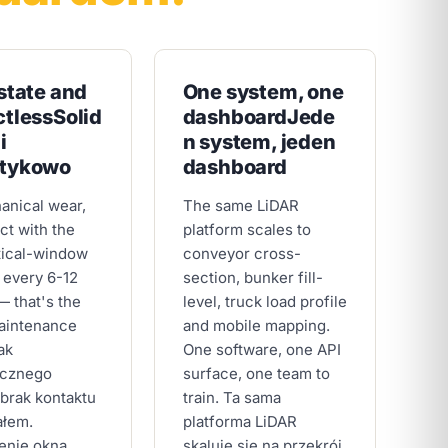
state and
One system, one
ctless
Solid
dashboard
Jede
i
n system, jeden
tykowo
dashboard
anical wear,
The same LiDAR
ct with the
platform scales to
tical-window
conveyor cross-
 every 6-12
section, bunker fill-
 that's the
level, truck load profile
aintenance
and mobile mapping.
ak
One software, one API
cznego
surface, one team to
 brak kontaktu
train.
Ta sama
ałem.
platforma LiDAR
enie okna
skaluje się na przekrój