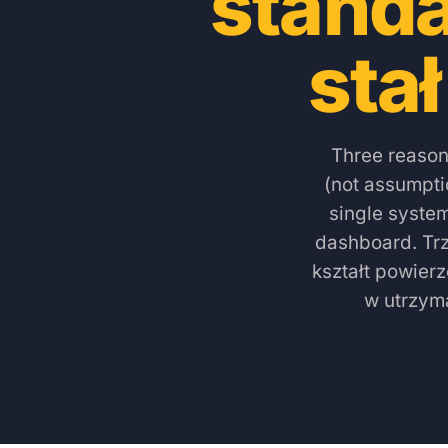
standa
sta
Three reason
(not assumpti
single system
dashboard.
Tr
kształt powierz
w utrzyma