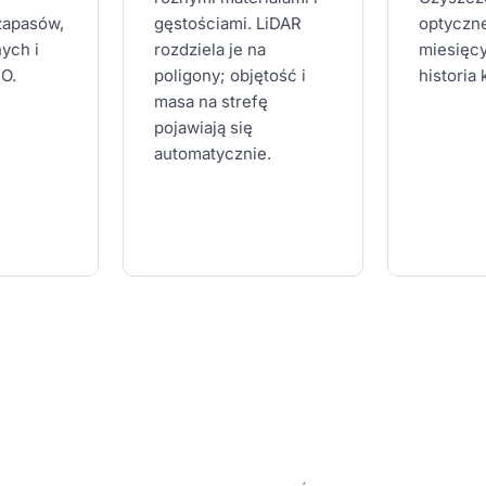
zapasów,
gęstościami. LiDAR
optyczn
ych i
rozdziela je na
miesięcy
FO.
poligony; objętość i
historia
masa na strefę
pojawiają się
automatycznie.