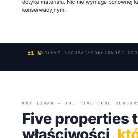
dotyka materiału. Nic nie wymaga ponownej kal
konserwacyjnym.
±1 %
VOLUME ACCURACY
DOKŁADNOŚĆ OBJ
WHY LIDAR — THE FIVE CORE REASON
Five properties 
właściwości,
kt