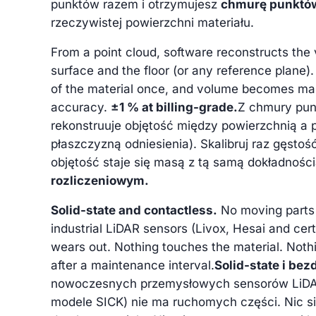
punktów razem i otrzymujesz
chmurę punktó
rzeczywistej powierzchni materiału.
From a point cloud, software reconstructs th
surface and the floor (or any reference plane).
of the material once, and volume becomes ma
accuracy.
±1 % at billing-grade.
Z chmury pu
rekonstruuje objętość między powierzchnią a 
płaszczyzną odniesienia). Skalibruj raz gęsto
objętość staje się masą z tą samą dokładnośc
rozliczeniowym.
Solid-state and contactless.
No moving parts
industrial LiDAR sensors (Livox, Hesai and cer
wears out. Nothing touches the material. Nothi
after a maintenance interval.
Solid-state i be
nowoczesnych przemysłowych sensorów LiDAR 
modele SICK) nie ma ruchomych części. Nic si