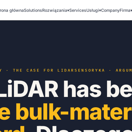
rona główna
Solutions
Rozwiązania
▾
Services
Usługi
▾
Company
Firma
Y · THE CASE FOR LIDAR
SENSORYKA · ARGU
LiDAR has b
e bulk-mater