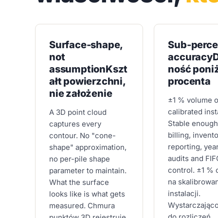
Surface-shape,
Sub-perce
not
accuracy
assumption
Kszt
ność poni
ałt powierzchni,
procenta
nie założenie
±1 % volume o
calibrated insta
A 3D point cloud
Stable enough
captures every
billing, invent
contour. No "cone-
reporting, yea
shape" approximation,
audits and FI
no per-pile shape
control.
±1 % 
parameter to maintain.
na skalibrowa
What the surface
instalacji.
looks like is what gets
Wystarczająco
measured.
Chmura
do rozliczeń,
punktów 3D rejestruje