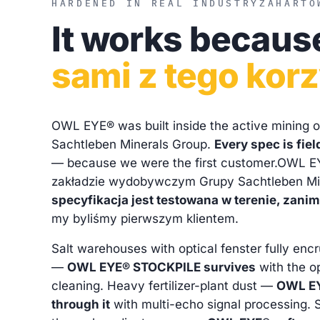
HARDENED IN REAL INDUSTRY
ZAHARTO
It works becau
sami z tego kor
OWL EYE® was built inside the active mining o
Sachtleben Minerals Group.
Every spec is fiel
— because we were the first customer.
OWL EY
zakładzie wydobywczym Grupy Sachtleben Mi
specyfikacja jest testowana w terenie, zanim
my byliśmy pierwszym klientem.
Salt warehouses with optical fenster fully enc
—
OWL EYE® STOCKPILE survives
with the o
cleaning. Heavy fertilizer-plant dust —
OWL E
through it
with multi-echo signal processing. S