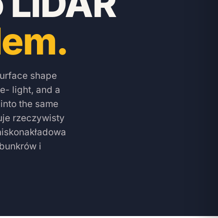
 LiDAR
dem.
surface shape
- light, and a
 into the same
uje rzeczywisty
i niskonakładowa
 bunkrów i