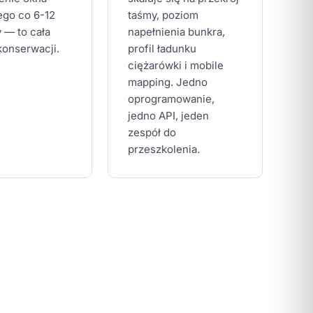
ego co 6-12
taśmy, poziom
 — to cała
napełnienia bunkra,
 konserwacji.
profil ładunku
ciężarówki i mobile
mapping. Jedno
oprogramowanie,
jedno API, jeden
zespół do
przeszkolenia.