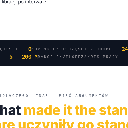
ibracji po interwale
0
2
ĘTOŚCI
MOVING PARTS
CZĘŚCI RUCHOME
5 – 200 M
RANGE ENVELOPE
ZAKRES PRACY
S
DLACZEGO LIDAR — PIĘĆ ARGUMENTÓW
that
made it the sta
óre uczyniły go sta