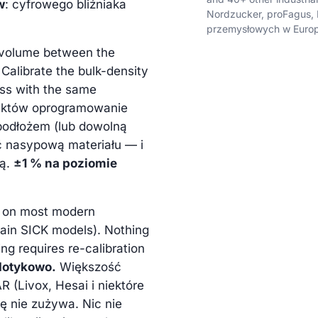
w
: cyfrowego bliźniaka
Nordzucker, proFagus, 
przemysłowych w Europ
e volume between the
 Calibrate the bulk-density
ss with the same
nktów oprogramowanie
podłożem (lub dowolną
ść nasypową materiału — i
ią.
±1 % na poziomie
 on most modern
tain SICK models). Nothing
ng requires re-calibration
zdotykowo.
Większość
(Livox, Hesai i niektóre
ę nie zużywa. Nic nie