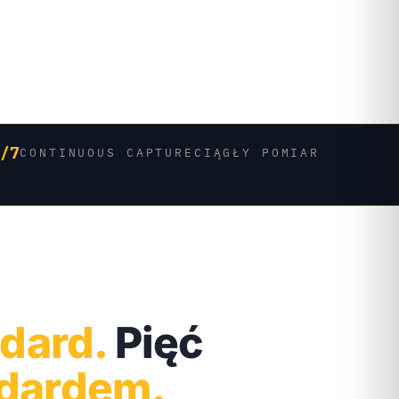
4/7
CONTINUOUS CAPTURE
CIĄGŁY POMIAR
ndard.
Pięć
ndardem.