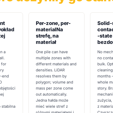
nt
Per-zone, per-
Solid-
Dokład
material
Na
conta
żej
strefę, na
-state 
materiał
bezdo
n a
One pile can have
No mech
ll.
multiple zones with
no conta
 for
different materials and
bulk. Op
ory
densities. LiDAR
cleaning
r-end
resolves them by
months —
FO
polygon; volume and
whole m
objętości
mass per zone come
story.
Br
nej
out automatically.
mechani
Jedna hałda może
zużycia,
 stabilna
mieć wiele stref z
z materi
różnymi materiałami i
Czyszcz