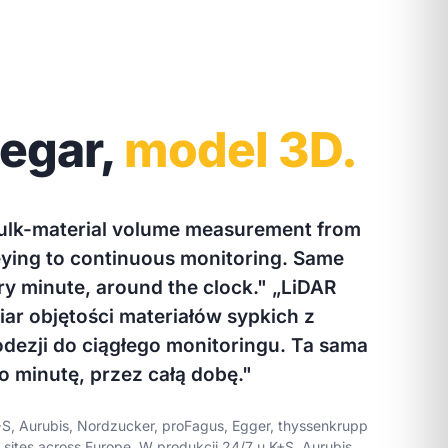
zegar,
model 3D.
ulk-material volume measurement from
eying to continuous monitoring. Same
ry minute, around the clock."
„LiDAR
iar objętości materiałów sypkich z
dezji do ciągłego monitoringu. Ta sama
o minutę, przez całą dobę."
+S, Aurubis, Nordzucker, proFagus, Egger, thyssenkrupp
l sites across Europe.
W produkcji 24/7 u K+S, Aurubis,