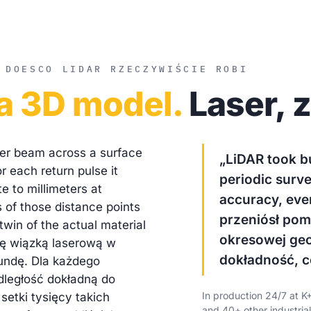
 DOES
CO LIDAR RZECZYWIŚCIE ROBI
a 3D model.
Laser, 
er beam across a surface
„LiDAR took b
 each return pulse it
periodic surv
e to millimeters at
accuracy, eve
 of those distance points
przeniósł pom
l twin of the actual material
okresowej geo
ę wiązką laserową w
dokładność, c
kundę. Dla każdego
dległość dokładną do
In production 24/7 at K
etki tysięcy takich
and 40+ other industria