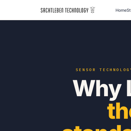
Home
St
SENSOR TECHNOLOG
Why 
th