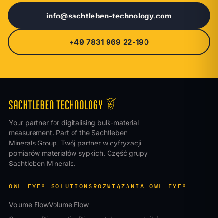
info@sachtleben-technology.com
+49 7831 969 22-190
Your partner for digitalising bulk-material
measurement. Part of the Sachtleben
Minerals Group.
Twój partner w cyfryzacji
pomiarów materiałów sypkich. Część grupy
Sachtleben Minerals.
OWL EYE® SOLUTIONS
ROZWIĄZANIA OWL EYE®
Volume Flow
Volume Flow