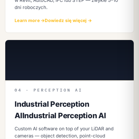
w Revit, AutoCAD, IFC lub STEP — zwykle 5–10
dni roboczych.
Learn more →
Dowiedz się więcej →
04 · PERCEPTION AI
Industrial Perception
AI
Industrial Perception AI
Custom AI software on top of your LiDAR and
cameras — object detection, point-cloud