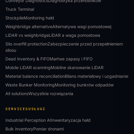
Conveyor Diagnostics
Diagnostyka przenośników
Truck Terminal
Stockpile
Monitoring hałd
Weighbridge alternative
Alternatywa wagi pomostowej
LiDAR vs weighbridge
LiDAR a waga pomostowa
Silo overfill protection
Zabezpieczenie przed przepełnieniem
silosu
Dead inventory & FIFO
Martwe zapasy i FIFO
Mobile LiDAR scanning
Mobilne skanowanie LiDAR
Material balance reconciliation
Bilans materiałowy i uzgadnianie
Waste Bunker Monitoring
Monitoring bunkrów odpadów
All solutions
Wszystkie rozwiązania
SERVICES
USŁUGI
Industrial Perception AI
Inwentaryzacja hałd
Bulk inventory
Pomiar dronami