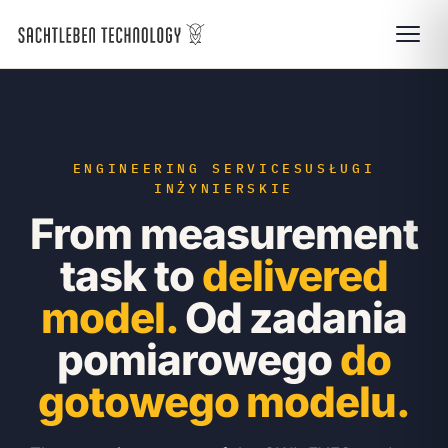
ENGINEERING SERVICES
USŁUGI
INŻYNIERSKIE
From measurement
task to
delivered
model.
Od zadania
pomiarowego
do
gotowego modelu.