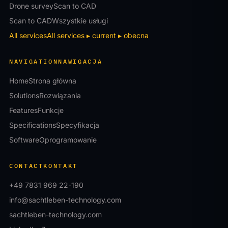
Drone survey
Scan to CAD
Scan to CAD
Wszystkie usługi
All services
All services
▸ current
▸ obecna
NAVIGATION
NAWIGACJA
Home
Strona główna
Solutions
Rozwiązania
Features
Funkcje
Specifications
Specyfikacja
Software
Oprogramowanie
CONTACT
KONTAKT
+49 7831 969 22-190
info@sachtleben-technology.com
sachtleben-technology.com