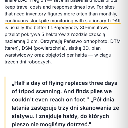
keep travel costs and response times low. For sites
that need inventory figures more often than monthly,
continuous stockpile monitoring with stationary LiDAR
is usually the better fit.
Pojedynczy 30-minutowy
przelot pokrywa 5 hektarów z rozdzielczością
naziemną 2 cm. Otrzymują Państwo orthophoto, DTM
(teren), DSM (powierzchnia), siatkę 3D, plan
warstwicowy oraz objętości per hałda — w ciągu
trzech dni roboczych.
„Half a day of flying replaces three days
of tripod scanning. And finds piles we
couldn't even reach on foot."
„Pół dnia
latania zastępuje trzy dni skanowania ze
statywu. I znajduje hałdy, do których
pieszo nie mogliśmy dotrzeć."