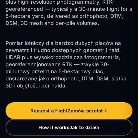
plus high-resolution photogrammetry, RTK-
georeferenced — typically a 30-minute flight for a
5-hectare yard, delivered as orthophoto, DTM,
DSM, 3D mesh and per-pile volumes.
Pomiar lotniczy dla bardzo dużych placów na
zewnątrz i trudno dostępnych geometrii hałd.
LiDAR plus wysokorozdzielcza fotogrametria,
georeferencjonowane RTK — zwykle 30-
minutowy przelot na 5-hektarowy plac,
dostarczane jako orthophoto, DTM, DSM, siatka
3D i objętości per hałda.
Request a flight
Zamów przelot
→
How it works
Jak to działa