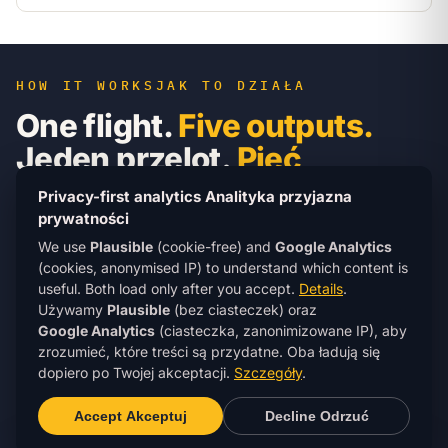
HOW IT WORKS
JAK TO DZIAŁA
One flight.
Five outputs.
Jeden przelot.
Pięć
wyników.
Privacy-first analytics
Analityka przyjazna
prywatności
Day 1: site visit, GCP placement, drone flight (~30
We use
Plausible
(cookie-free) and
Google Analytics
min). Day 2-3: registration, georeferencing,
(cookies, anonymised IP) to understand which content is
orthophoto + DTM/DSM generation, per-pile volumes.
useful. Both load only after you accept.
Details
.
Delivery in your inbox by end of day 3.
Dzień 1: wizja
Używamy
Plausible
(bez ciasteczek) oraz
Google Analytics
(ciasteczka, zanonimizowane IP), aby
lokalna, rozmieszczenie GCP, przelot drona (~30
zrozumieć, które treści są przydatne. Oba ładują się
min). Dzień 2-3: rejestracja, georeferencja,
dopiero po Twojej akceptacji.
Szczegóły
.
generowanie orthophoto + DTM/DSM, objętości per
hałda. Dostarczenie do skrzynki na koniec dnia 3.
Accept
Akceptuj
Decline
Odrzuć