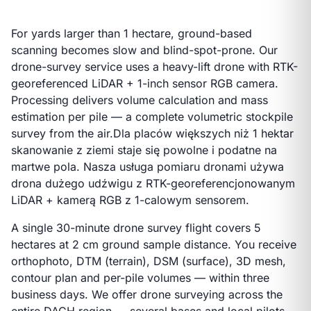
For yards larger than 1 hectare, ground-based
scanning becomes slow and blind-spot-prone. Our
drone-survey service uses a heavy-lift drone with RTK-
georeferenced LiDAR + 1-inch sensor RGB camera.
Processing delivers volume calculation and mass
estimation per pile — a complete volumetric stockpile
survey from the air.
Dla placów większych niż 1 hektar
skanowanie z ziemi staje się powolne i podatne na
martwe pola. Nasza usługa pomiaru dronami używa
drona dużego udźwigu z RTK-georeferencjonowanym
LiDAR + kamerą RGB z 1-calowym sensorem.
A single 30-minute drone survey flight covers 5
hectares at 2 cm ground sample distance. You receive
orthophoto, DTM (terrain), DSM (surface), 3D mesh,
contour plan and per-pile volumes — within three
business days. We offer drone surveying across the
entire DACH region — several bases and local pilots