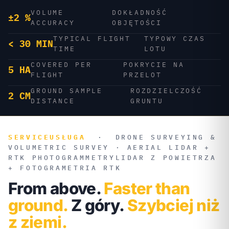
VOLUME
DOKŁADNOŚĆ
±2 %
ACCURACY
OBJĘTOŚCI
TYPICAL FLIGHT
TYPOWY CZAS
< 30 MIN
TIME
LOTU
COVERED PER
POKRYCIE NA
5 HA
FLIGHT
PRZELOT
GROUND SAMPLE
ROZDZIELCZOŚĆ
2 CM
DISTANCE
GRUNTU
SERVICE
USŁUGA
·
DRONE SURVEYING &
VOLUMETRIC SURVEY · AERIAL LIDAR +
RTK PHOTOGRAMMETRY
LIDAR Z POWIETRZA
+ FOTOGRAMETRIA RTK
From above.
Faster than
ground.
Z góry.
Szybciej niż
z ziemi.